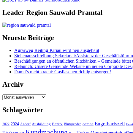
Leader Region Sauwald-Pramtal
Neueste Beiträge
Agrarweg Reiting-Kiriau wird neu ausgebaut
Stellenausschreibung Sekretariat/Assistenz der Geschäftsführu
Beschädigungen an öffentlichen Sitzbänken – Gemeinde bittet 
Relaunch: Unsere Gemeinde-Website im neuen Corporate Des
Damit’s nicht kracht: Gasflaschen richtig entsorgen!
Archiv
Archiv
Schlagwörter
Engelhartszell
2024
Bezirk
corona
Ausbildung
Blutspenden
2022
Andorf
Fami
Kundmachung
Oberösterreich
Kirchenwirt
offe