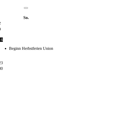
So.
2
9
16
Beginn Herbstferien Union
23
30