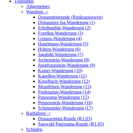
Tourismus
Allgemeines
Wandern ->
Donausteigrunde (Pankraziusweg)
Donaunixe Isa-Wanderung (1)
Erledtmühle-Wanderung (2)
Forellen-Wanderung (3)
Genuss-Wanderung (4)
Haselmaus-Wanderung (5)
Höhen-Wanderung (6)
Jagabild-Wanderung (7)
Jochenstein-Wanderung (8)
Jungfraunstein-Wanderung (9)
Kaiser-Wanderung (10)
Kapellen-Wanderung (11)
Kösslbach-Wanderung (12)
Moarfelsen-Wanderung (13)
Pankrazius-Wanderung (14)
Panorama-Wanderung (15)
Penzenstein-Wanderung (16)
Schmuggler-Wanderung (17)
Radfahren ->
Donauengtal-Runde (R1.03)
Sauwald Panorama-Runde (R1.05)
Schlafen