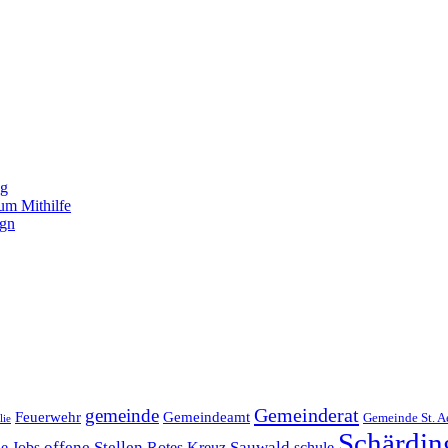
ng
um Mithilfe
ign
Gemeinderat
gemeinde
Gemeindeamt
Feuerwehr
Gemeinde St. A
lie
Schärdin
offene Stellen
Sauwald
ne Jobs
Rotes Kreuz
schule