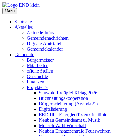
Zum
Inhalt
Menü
springen
Startseite
Aktuelles
Aktuelle Infos
Gemeindenachrichten
Digitale Amtstafel
Gemeindekalender
Gemeinde
Bürgermeister
Mitarbeiter
offene Stellen
Geschichte
Finanzen
Projekte ->
Sauwald Erdäpfel Kirtag 2026
Buchhaltungskooperation
Bürgerbeteiligung (Agenda21)
Digitalisierung
EED III – Energieeffizienzrichtlinie
Neubau Gemeindeamt u. Musik
Mensch.Wald.Wirtschaft
Neubau Einsatzzentrale Feuerwehren