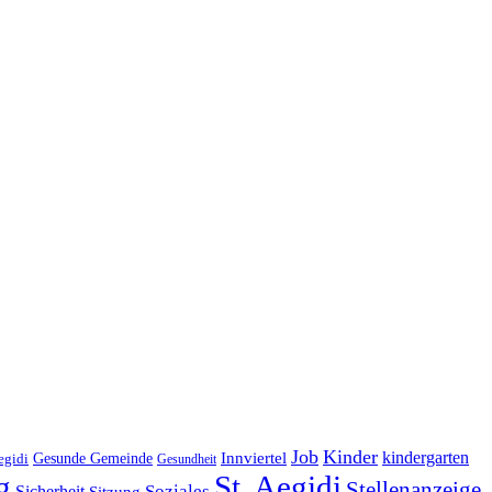
Job
Kinder
kindergarten
Gesunde Gemeinde
Innviertel
egidi
Gesundheit
g
St. Aegidi
Stellenanzeige
Soziales
Sicherheit
Sitzung