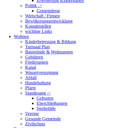
Erweiterung Kindergarten
Politik ->
Gemeinderat
Wirtschaft / Firmen
Bevölkerungsentwicklung
Kontaktstellen
wichtige Links
Wohnen
Kinderbetreuung & Bildung
Turnsaal Plan
Baugründe & Wohnungen
Gebühren
Förderungen
Kanal
Wasserversorgung
Abfall
Hundehaltung
Pfarre
Standesamt ->
Geburten
Eheschließungen
Sterbefälle
Vereine
Gesunde Gemeinde
Zivilschutz