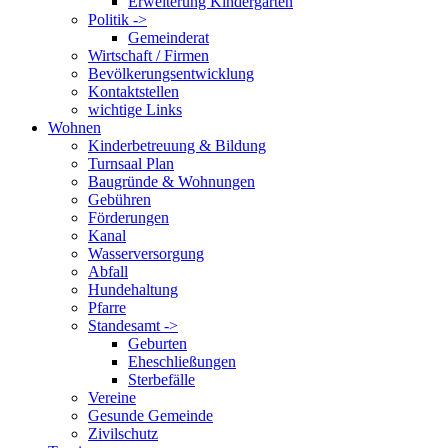
Erweiterung Kindergarten
Politik ->
Gemeinderat
Wirtschaft / Firmen
Bevölkerungsentwicklung
Kontaktstellen
wichtige Links
Wohnen
Kinderbetreuung & Bildung
Turnsaal Plan
Baugründe & Wohnungen
Gebühren
Förderungen
Kanal
Wasserversorgung
Abfall
Hundehaltung
Pfarre
Standesamt ->
Geburten
Eheschließungen
Sterbefälle
Vereine
Gesunde Gemeinde
Zivilschutz