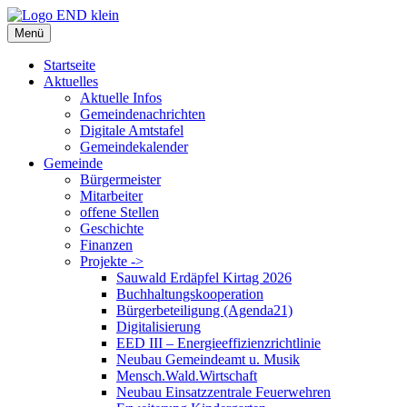
Zum
Inhalt
Menü
springen
Startseite
Aktuelles
Aktuelle Infos
Gemeindenachrichten
Digitale Amtstafel
Gemeindekalender
Gemeinde
Bürgermeister
Mitarbeiter
offene Stellen
Geschichte
Finanzen
Projekte ->
Sauwald Erdäpfel Kirtag 2026
Buchhaltungskooperation
Bürgerbeteiligung (Agenda21)
Digitalisierung
EED III – Energieeffizienzrichtlinie
Neubau Gemeindeamt u. Musik
Mensch.Wald.Wirtschaft
Neubau Einsatzzentrale Feuerwehren