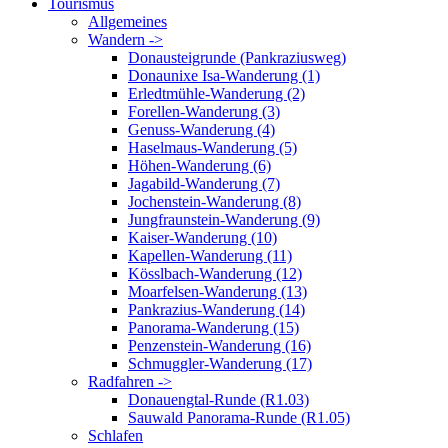
Tourismus
Allgemeines
Wandern ->
Donausteigrunde (Pankraziusweg)
Donaunixe Isa-Wanderung (1)
Erledtmühle-Wanderung (2)
Forellen-Wanderung (3)
Genuss-Wanderung (4)
Haselmaus-Wanderung (5)
Höhen-Wanderung (6)
Jagabild-Wanderung (7)
Jochenstein-Wanderung (8)
Jungfraunstein-Wanderung (9)
Kaiser-Wanderung (10)
Kapellen-Wanderung (11)
Kösslbach-Wanderung (12)
Moarfelsen-Wanderung (13)
Pankrazius-Wanderung (14)
Panorama-Wanderung (15)
Penzenstein-Wanderung (16)
Schmuggler-Wanderung (17)
Radfahren ->
Donauengtal-Runde (R1.03)
Sauwald Panorama-Runde (R1.05)
Schlafen