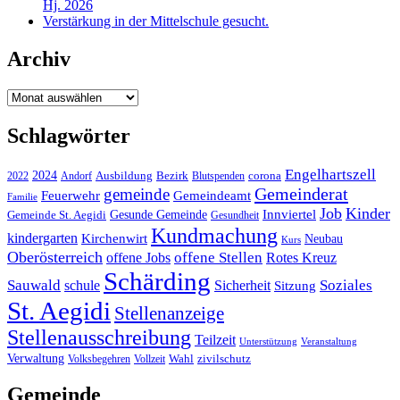
Hj. 2026
Verstärkung in der Mittelschule gesucht.
Archiv
Archiv
Schlagwörter
Engelhartszell
2024
Bezirk
corona
Ausbildung
Blutspenden
2022
Andorf
Gemeinderat
gemeinde
Gemeindeamt
Feuerwehr
Familie
Job
Kinder
Gesunde Gemeinde
Innviertel
Gemeinde St. Aegidi
Gesundheit
Kundmachung
kindergarten
Kirchenwirt
Neubau
Kurs
Oberösterreich
offene Stellen
offene Jobs
Rotes Kreuz
Schärding
Sauwald
Soziales
schule
Sicherheit
Sitzung
St. Aegidi
Stellenanzeige
Stellenausschreibung
Teilzeit
Unterstützung
Veranstaltung
Verwaltung
Wahl
Volksbegehren
Vollzeit
zivilschutz
Gemeinde