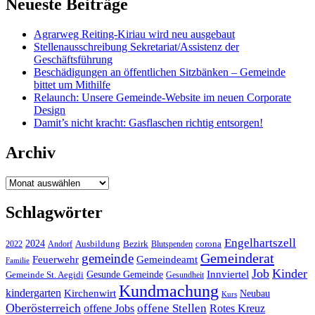
Neueste Beiträge
Agrarweg Reiting-Kiriau wird neu ausgebaut
Stellenausschreibung Sekretariat/Assistenz der
Geschäftsführung
Beschädigungen an öffentlichen Sitzbänken – Gemeinde
bittet um Mithilfe
Relaunch: Unsere Gemeinde-Website im neuen Corporate
Design
Damit’s nicht kracht: Gasflaschen richtig entsorgen!
Archiv
Archiv
Schlagwörter
Engelhartszell
2024
Bezirk
corona
Ausbildung
Blutspenden
2022
Andorf
Gemeinderat
gemeinde
Gemeindeamt
Feuerwehr
Familie
Job
Kinder
Gesunde Gemeinde
Innviertel
Gemeinde St. Aegidi
Gesundheit
Kundmachung
kindergarten
Kirchenwirt
Neubau
Kurs
Oberösterreich
offene Stellen
offene Jobs
Rotes Kreuz