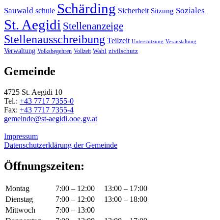
Schärding
Sauwald
Soziales
schule
Sicherheit
Sitzung
St. Aegidi
Stellenanzeige
Stellenausschreibung
Teilzeit
Unterstützung
Veranstaltung
Verwaltung
Wahl
Volksbegehren
Vollzeit
zivilschutz
Gemeinde
4725 St. Aegidi 10
Tel.:
+43 7717 7355-0
Fax:
+43 7717 7355-4
gemeinde@st-aegidi.ooe.gv.at
Impressum
Datenschutzerklärung der Gemeinde
Öffnungszeiten:
Montag
7:00 – 12:00
13:00 – 17:00
Dienstag
7:00 – 12:00
13:00 – 18:00
Mittwoch
7:00 – 13:00