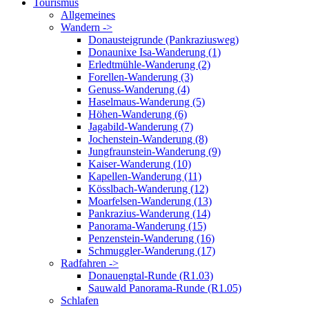
Tourismus
Allgemeines
Wandern ->
Donausteigrunde (Pankraziusweg)
Donaunixe Isa-Wanderung (1)
Erledtmühle-Wanderung (2)
Forellen-Wanderung (3)
Genuss-Wanderung (4)
Haselmaus-Wanderung (5)
Höhen-Wanderung (6)
Jagabild-Wanderung (7)
Jochenstein-Wanderung (8)
Jungfraunstein-Wanderung (9)
Kaiser-Wanderung (10)
Kapellen-Wanderung (11)
Kösslbach-Wanderung (12)
Moarfelsen-Wanderung (13)
Pankrazius-Wanderung (14)
Panorama-Wanderung (15)
Penzenstein-Wanderung (16)
Schmuggler-Wanderung (17)
Radfahren ->
Donauengtal-Runde (R1.03)
Sauwald Panorama-Runde (R1.05)
Schlafen