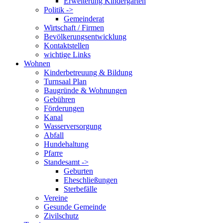
Erweiterung Kindergarten
Politik ->
Gemeinderat
Wirtschaft / Firmen
Bevölkerungsentwicklung
Kontaktstellen
wichtige Links
Wohnen
Kinderbetreuung & Bildung
Turnsaal Plan
Baugründe & Wohnungen
Gebühren
Förderungen
Kanal
Wasserversorgung
Abfall
Hundehaltung
Pfarre
Standesamt ->
Geburten
Eheschließungen
Sterbefälle
Vereine
Gesunde Gemeinde
Zivilschutz