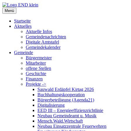
Zum
Inhalt
Menü
springen
Startseite
Aktuelles
Aktuelle Infos
Gemeindenachrichten
Digitale Amtstafel
Gemeindekalender
Gemeinde
Bürgermeister
Mitarbeiter
offene Stellen
Geschichte
Finanzen
Projekte ->
Sauwald Erdäpfel Kirtag 2026
Buchhaltungskooperation
Bürgerbeteiligung (Agenda21)
Digitalisierung
EED III – Energieeffizienzrichtlinie
Neubau Gemeindeamt u. Musik
Mensch.Wald.Wirtschaft
Neubau Einsatzzentrale Feuerwehren