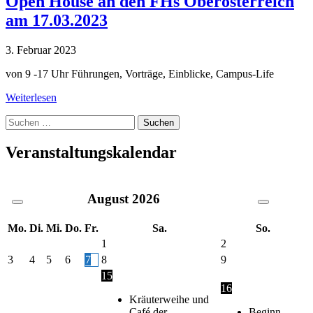
Open House an den FHs Oberösterreich
am 17.03.2023
3. Februar 2023
von 9 -17 Uhr Führungen, Vorträge, Einblicke, Campus-Life
Weiterlesen
Suche
nach:
Veranstaltungskalendar
August
2026
Mo.
Di.
Mi.
Do.
Fr.
Sa.
So.
1
2
3
4
5
6
7
8
9
15
16
Kräuterweihe und
Café der
Beginn