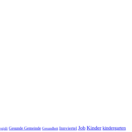
Job
Kinder
kindergarten
Gesunde Gemeinde
Innviertel
egidi
Gesundheit