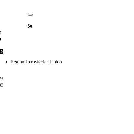
So.
2
9
16
Beginn Herbstferien Union
23
30