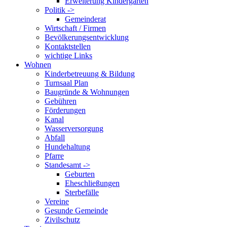
Erweiterung Kindergarten
Politik ->
Gemeinderat
Wirtschaft / Firmen
Bevölkerungsentwicklung
Kontaktstellen
wichtige Links
Wohnen
Kinderbetreuung & Bildung
Turnsaal Plan
Baugründe & Wohnungen
Gebühren
Förderungen
Kanal
Wasserversorgung
Abfall
Hundehaltung
Pfarre
Standesamt ->
Geburten
Eheschließungen
Sterbefälle
Vereine
Gesunde Gemeinde
Zivilschutz