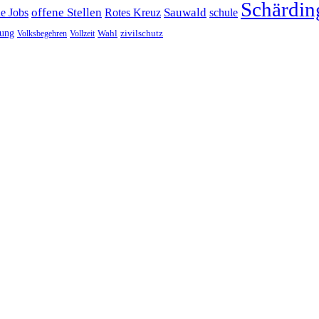
Schärdin
offene Stellen
Sauwald
ne Jobs
Rotes Kreuz
schule
tung
Wahl
Volksbegehren
Vollzeit
zivilschutz