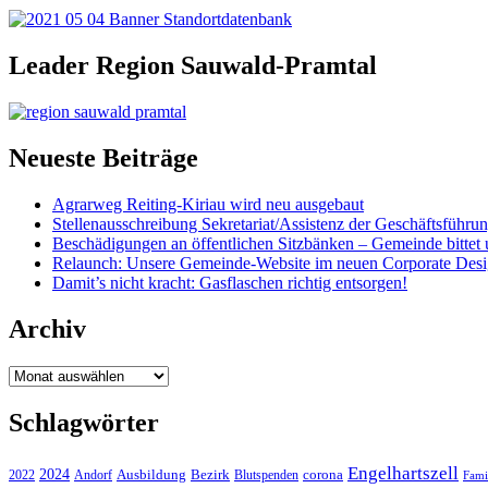
Leader Region Sauwald-Pramtal
Neueste Beiträge
Agrarweg Reiting-Kiriau wird neu ausgebaut
Stellenausschreibung Sekretariat/Assistenz der Geschäftsführu
Beschädigungen an öffentlichen Sitzbänken – Gemeinde bittet 
Relaunch: Unsere Gemeinde-Website im neuen Corporate Des
Damit’s nicht kracht: Gasflaschen richtig entsorgen!
Archiv
Archiv
Schlagwörter
Engelhartszell
2024
Bezirk
corona
Ausbildung
Blutspenden
2022
Andorf
Fami