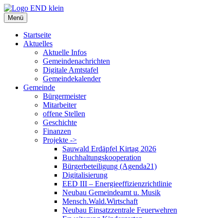
Zum
Inhalt
Menü
springen
Startseite
Aktuelles
Aktuelle Infos
Gemeindenachrichten
Digitale Amtstafel
Gemeindekalender
Gemeinde
Bürgermeister
Mitarbeiter
offene Stellen
Geschichte
Finanzen
Projekte ->
Sauwald Erdäpfel Kirtag 2026
Buchhaltungskooperation
Bürgerbeteiligung (Agenda21)
Digitalisierung
EED III – Energieeffizienzrichtlinie
Neubau Gemeindeamt u. Musik
Mensch.Wald.Wirtschaft
Neubau Einsatzzentrale Feuerwehren