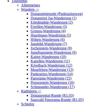
Tourismus
Allgemeines
Wandern ->
Donausteigrunde (Pankraziusweg)
Donaunixe Isa-Wanderung (1)
Erledtmühle-Wanderung (2)
Forellen-Wanderung (3)
Genuss-Wanderung (4)
Haselmaus-Wanderung (5)
Höhen-Wanderung (6)
Jagabild-Wanderung (7)
Jochenstein-Wanderung (8)
Jungfraunstein-Wanderung (9)
Kaiser-Wanderung (10)
Kapellen-Wanderung (11)
Kösslbach-Wanderung (12)
Moarfelsen-Wanderung (13)
Pankrazius-Wanderung (14)
Panorama-Wanderung (15)
Penzenstein-Wanderung (16)
Schmuggler-Wanderung (17)
Radfahren ->
Donauengtal-Runde (R1.03)
Sauwald Panorama-Runde (R1.05)
Schlafen