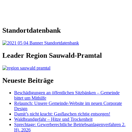
Standortdatenbank
Leader Region Sauwald-Pramtal
Neueste Beiträge
Beschädigungen an öffentlichen Sitzbänken – Gemeinde
bittet um Mithilfe
Relaunch: Unsere Gemeinde-Website im neuen Corporate
Design
Damit’s nicht kracht: Gasflaschen richtig entsorgen!
Waldbrandgefahr – Hitze und Trockenheit
Sprechtage: Gewerberechtliche Betriebsanlagenverfahren 2.
Hj. 2026