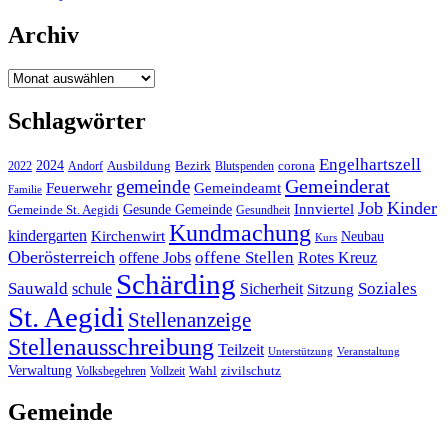
Archiv
Archiv
Schlagwörter
Engelhartszell
2024
Bezirk
corona
Ausbildung
Blutspenden
2022
Andorf
Gemeinderat
gemeinde
Gemeindeamt
Feuerwehr
Familie
Job
Kinder
Gesunde Gemeinde
Innviertel
Gemeinde St. Aegidi
Gesundheit
Kundmachung
kindergarten
Kirchenwirt
Neubau
Kurs
Oberösterreich
offene Stellen
offene Jobs
Rotes Kreuz
Schärding
Sauwald
Soziales
schule
Sicherheit
Sitzung
St. Aegidi
Stellenanzeige
Stellenausschreibung
Teilzeit
Unterstützung
Veranstaltung
Verwaltung
Wahl
Volksbegehren
Vollzeit
zivilschutz
Gemeinde