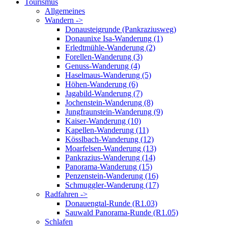
Tourismus
Allgemeines
Wandern ->
Donausteigrunde (Pankraziusweg)
Donaunixe Isa-Wanderung (1)
Erledtmühle-Wanderung (2)
Forellen-Wanderung (3)
Genuss-Wanderung (4)
Haselmaus-Wanderung (5)
Höhen-Wanderung (6)
Jagabild-Wanderung (7)
Jochenstein-Wanderung (8)
Jungfraunstein-Wanderung (9)
Kaiser-Wanderung (10)
Kapellen-Wanderung (11)
Kösslbach-Wanderung (12)
Moarfelsen-Wanderung (13)
Pankrazius-Wanderung (14)
Panorama-Wanderung (15)
Penzenstein-Wanderung (16)
Schmuggler-Wanderung (17)
Radfahren ->
Donauengtal-Runde (R1.03)
Sauwald Panorama-Runde (R1.05)
Schlafen