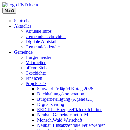
Zum
Inhalt
Menü
springen
Startseite
Aktuelles
Aktuelle Infos
Gemeindenachrichten
Digitale Amtstafel
Gemeindekalender
Gemeinde
Bürgermeister
Mitarbeiter
offene Stellen
Geschichte
Finanzen
Projekte ->
Sauwald Erdäpfel Kirtag 2026
Buchhaltungskooperation
Bürgerbeteiligung (Agenda21)
Digitalisierung
EED III – Energieeffizienzrichtlinie
Neubau Gemeindeamt u. Musik
Mensch.Wald.Wirtschaft
Neubau Einsatzzentrale Feuerwehren