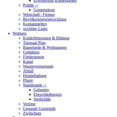
Erweiterung Kindergarten
Politik ->
Gemeinderat
Wirtschaft / Firmen
Bevölkerungsentwicklung
Kontaktstellen
wichtige Links
Wohnen
Kinderbetreuung & Bildung
Turnsaal Plan
Baugründe & Wohnungen
Gebühren
Förderungen
Kanal
Wasserversorgung
Abfall
Hundehaltung
Pfarre
Standesamt ->
Geburten
Eheschließungen
Sterbefälle
Vereine
Gesunde Gemeinde
Zivilschutz