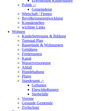
Erweiterung Kindergarten
Politik ->
Gemeinderat
Wirtschaft / Firmen
Bevölkerungsentwicklung
Kontaktstellen
wichtige Links
Wohnen
Kinderbetreuung & Bildung
Turnsaal Plan
Baugründe & Wohnungen
Gebühren
Förderungen
Kanal
Wasserversorgung
Abfall
Hundehaltung
Pfarre
Standesamt ->
Geburten
Eheschließungen
Sterbefälle
Vereine
Gesunde Gemeinde
Zivilschutz