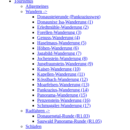
Tourismus
Allgemeines
Wandern ->
Donausteigrunde (Pankraziusweg)
Donaunixe Isa-Wanderung (1)
Erledtmühle-Wanderung (2)
Forellen-Wanderung (3)
Genuss-Wanderung (4)
Haselmaus-Wanderung (5)
Höhen-Wanderung (6)
Jagabild-Wanderung (7)
Jochenstein-Wanderung (8)
Jungfraunstein-Wanderung (9)
Kaiser-Wanderung (10)
Kapellen-Wanderung (11)
Kösslbach-Wanderung (12)
Moarfelsen-Wanderung (13)
Pankrazius-Wanderung (14)
Panorama-Wanderung (15)
Penzenstein-Wanderung (16)
Schmuggler-Wanderung (17)
Radfahren ->
Donauengtal-Runde (R1.03)
Sauwald Panorama-Runde (R1.05)
Schlafen