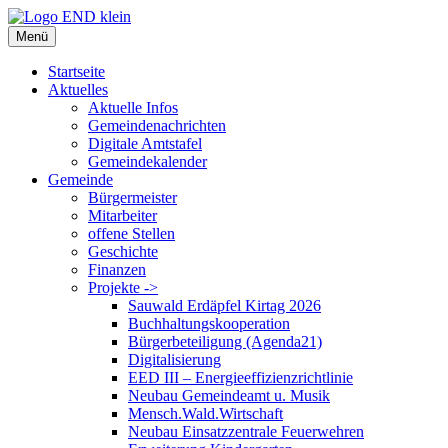
Zum
Inhalt
Menü
springen
Startseite
Aktuelles
Aktuelle Infos
Gemeindenachrichten
Digitale Amtstafel
Gemeindekalender
Gemeinde
Bürgermeister
Mitarbeiter
offene Stellen
Geschichte
Finanzen
Projekte ->
Sauwald Erdäpfel Kirtag 2026
Buchhaltungskooperation
Bürgerbeteiligung (Agenda21)
Digitalisierung
EED III – Energieeffizienzrichtlinie
Neubau Gemeindeamt u. Musik
Mensch.Wald.Wirtschaft
Neubau Einsatzzentrale Feuerwehren