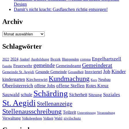
Design
Damit’s nicht kracht: Gasflaschen richtig entsorgen!
Archiv
Archiv
Schlagwörter
Engelhartszell
2024
Bezirk
corona
Ausbildung
Blutspenden
2022
Andorf
Gemeinderat
gemeinde
Gemeindeamt
Feuerwehr
Familie
Job
Kinder
Gesunde Gemeinde
Innviertel
Gemeinde St. Aegidi
Gesundheit
Kundmachung
kindergarten
Kirchenwirt
Neubau
Kurs
Oberösterreich
offene Stellen
offene Jobs
Rotes Kreuz
Schärding
Sauwald
Soziales
schule
Sicherheit
Sitzung
St. Aegidi
Stellenanzeige
Stellenausschreibung
Teilzeit
Unterstützung
Veranstaltung
Verwaltung
Wahl
Volksbegehren
Vollzeit
zivilschutz