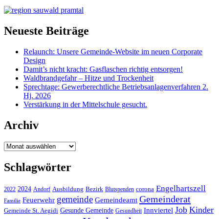
Neueste Beiträge
Relaunch: Unsere Gemeinde-Website im neuen Corporate
Design
Damit’s nicht kracht: Gasflaschen richtig entsorgen!
Waldbrandgefahr – Hitze und Trockenheit
Sprechtage: Gewerberechtliche Betriebsanlagenverfahren 2.
Hj. 2026
Verstärkung in der Mittelschule gesucht.
Archiv
Archiv
Schlagwörter
Engelhartszell
2024
Bezirk
corona
Ausbildung
Blutspenden
2022
Andorf
Gemeinderat
gemeinde
Gemeindeamt
Feuerwehr
Familie
Job
Kinder
Gesunde Gemeinde
Innviertel
Gemeinde St. Aegidi
Gesundheit