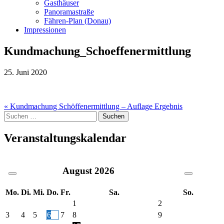
Gasthäuser
Panoramastraße
Fähren-Plan (Donau)
Impressionen
Kundmachung_Schoeffenermittlung
25. Juni 2020
Beitragsnavigation
« Kundmachung Schöffenermittlung – Auflage Ergebnis
Suche
nach:
Veranstaltungskalendar
August
2026
Mo.
Di.
Mi.
Do.
Fr.
Sa.
So.
1
2
3
4
5
6
7
8
9