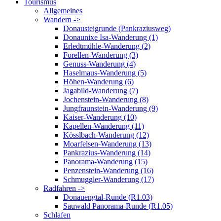
Tourismus
Allgemeines
Wandern ->
Donausteigrunde (Pankraziusweg)
Donaunixe Isa-Wanderung (1)
Erledtmühle-Wanderung (2)
Forellen-Wanderung (3)
Genuss-Wanderung (4)
Haselmaus-Wanderung (5)
Höhen-Wanderung (6)
Jagabild-Wanderung (7)
Jochenstein-Wanderung (8)
Jungfraunstein-Wanderung (9)
Kaiser-Wanderung (10)
Kapellen-Wanderung (11)
Kösslbach-Wanderung (12)
Moarfelsen-Wanderung (13)
Pankrazius-Wanderung (14)
Panorama-Wanderung (15)
Penzenstein-Wanderung (16)
Schmuggler-Wanderung (17)
Radfahren ->
Donauengtal-Runde (R1.03)
Sauwald Panorama-Runde (R1.05)
Schlafen