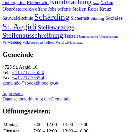
Kundmachung
kindergarten
Kirchenwirt
Neubau
Kurs
Oberösterreich
offene Stellen
offene Jobs
Rotes Kreuz
Schärding
Sauwald
Soziales
schule
Sicherheit
Sitzung
St. Aegidi
Stellenanzeige
Stellenausschreibung
Teilzeit
Unterstützung
Veranstaltung
Verwaltung
Wahl
Volksbegehren
Vollzeit
zivilschutz
Gemeinde
4725 St. Aegidi 10
Tel.:
+43 7717 7355-0
Fax:
+43 7717 7355-4
gemeinde@st-aegidi.ooe.gv.at
Impressum
Datenschutzerklärung der Gemeinde
Öffnungszeiten:
Montag
7:00 – 12:00
13:00 – 17:00
Dienstag
7:00 – 12:00
13:00 – 18:00