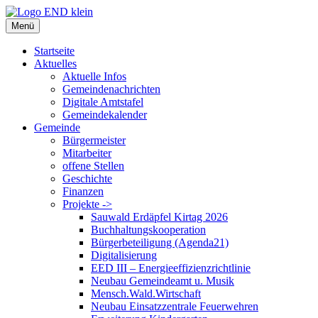
Zum
Inhalt
Menü
springen
Startseite
Aktuelles
Aktuelle Infos
Gemeindenachrichten
Digitale Amtstafel
Gemeindekalender
Gemeinde
Bürgermeister
Mitarbeiter
offene Stellen
Geschichte
Finanzen
Projekte ->
Sauwald Erdäpfel Kirtag 2026
Buchhaltungskooperation
Bürgerbeteiligung (Agenda21)
Digitalisierung
EED III – Energieeffizienzrichtlinie
Neubau Gemeindeamt u. Musik
Mensch.Wald.Wirtschaft
Neubau Einsatzzentrale Feuerwehren