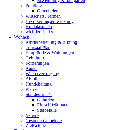
Erweiterung Kindergarten
Politik ->
Gemeinderat
Wirtschaft / Firmen
Bevölkerungsentwicklung
Kontaktstellen
wichtige Links
Wohnen
Kinderbetreuung & Bildung
Turnsaal Plan
Baugründe & Wohnungen
Gebühren
Förderungen
Kanal
Wasserversorgung
Abfall
Hundehaltung
Pfarre
Standesamt ->
Geburten
Eheschließungen
Sterbefälle
Vereine
Gesunde Gemeinde
Zivilschutz