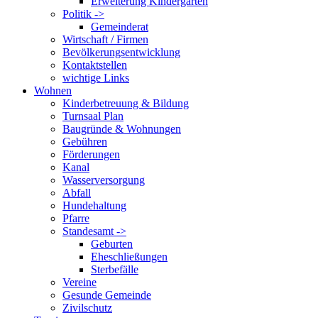
Erweiterung Kindergarten
Politik ->
Gemeinderat
Wirtschaft / Firmen
Bevölkerungsentwicklung
Kontaktstellen
wichtige Links
Wohnen
Kinderbetreuung & Bildung
Turnsaal Plan
Baugründe & Wohnungen
Gebühren
Förderungen
Kanal
Wasserversorgung
Abfall
Hundehaltung
Pfarre
Standesamt ->
Geburten
Eheschließungen
Sterbefälle
Vereine
Gesunde Gemeinde
Zivilschutz