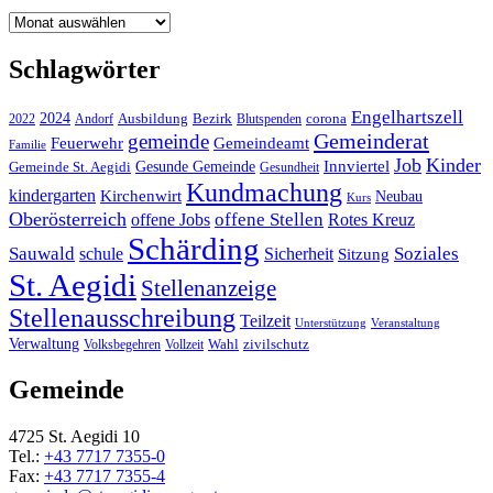
Archiv
Schlagwörter
Engelhartszell
2024
Bezirk
corona
Ausbildung
Blutspenden
2022
Andorf
Gemeinderat
gemeinde
Gemeindeamt
Feuerwehr
Familie
Job
Kinder
Gesunde Gemeinde
Innviertel
Gemeinde St. Aegidi
Gesundheit
Kundmachung
kindergarten
Kirchenwirt
Neubau
Kurs
Oberösterreich
offene Stellen
offene Jobs
Rotes Kreuz
Schärding
Sauwald
Soziales
schule
Sicherheit
Sitzung
St. Aegidi
Stellenanzeige
Stellenausschreibung
Teilzeit
Unterstützung
Veranstaltung
Verwaltung
Wahl
Volksbegehren
Vollzeit
zivilschutz
Gemeinde
4725 St. Aegidi 10
Tel.:
+43 7717 7355-0
Fax:
+43 7717 7355-4