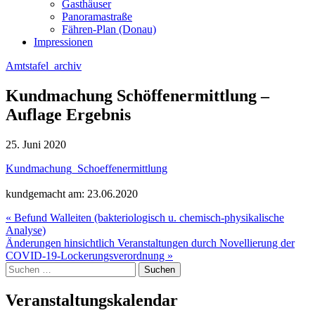
Gasthäuser
Panoramastraße
Fähren-Plan (Donau)
Impressionen
Amtstafel_archiv
Kundmachung Schöffenermittlung –
Auflage Ergebnis
25. Juni 2020
Kundmachung_Schoeffenermittlung
kundgemacht am: 23.06.2020
Beitragsnavigation
« Befund Walleiten (bakteriologisch u. chemisch-physikalische
Analyse)
Änderungen hinsichtlich Veranstaltungen durch Novellierung der
COVID-19-Lockerungsverordnung »
Suche
nach:
Veranstaltungskalendar