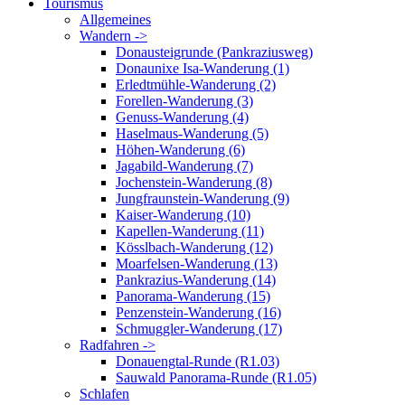
Tourismus
Allgemeines
Wandern ->
Donausteigrunde (Pankraziusweg)
Donaunixe Isa-Wanderung (1)
Erledtmühle-Wanderung (2)
Forellen-Wanderung (3)
Genuss-Wanderung (4)
Haselmaus-Wanderung (5)
Höhen-Wanderung (6)
Jagabild-Wanderung (7)
Jochenstein-Wanderung (8)
Jungfraunstein-Wanderung (9)
Kaiser-Wanderung (10)
Kapellen-Wanderung (11)
Kösslbach-Wanderung (12)
Moarfelsen-Wanderung (13)
Pankrazius-Wanderung (14)
Panorama-Wanderung (15)
Penzenstein-Wanderung (16)
Schmuggler-Wanderung (17)
Radfahren ->
Donauengtal-Runde (R1.03)
Sauwald Panorama-Runde (R1.05)
Schlafen