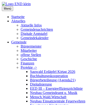
Zum
Inhalt
Menü
springen
Startseite
Aktuelles
Aktuelle Infos
Gemeindenachrichten
Digitale Amtstafel
Gemeindekalender
Gemeinde
Bürgermeister
Mitarbeiter
offene Stellen
Geschichte
Finanzen
Projekte ->
Sauwald Erdäpfel Kirtag 2026
Buchhaltungskooperation
Bürgerbeteiligung (Agenda21)
Digitalisierung
EED III – Energieeffizienzrichtlinie
Neubau Gemeindeamt u. Musik
Mensch.Wald.Wirtschaft
Neubau Einsatzzentrale Feuerwehren