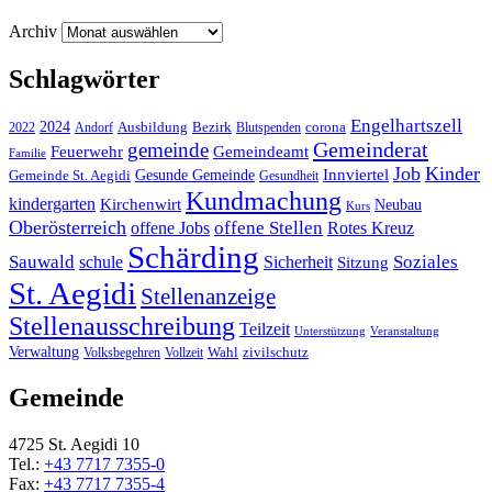
Archiv
Schlagwörter
Engelhartszell
2024
Bezirk
corona
Ausbildung
Blutspenden
2022
Andorf
Gemeinderat
gemeinde
Gemeindeamt
Feuerwehr
Familie
Job
Kinder
Gesunde Gemeinde
Innviertel
Gemeinde St. Aegidi
Gesundheit
Kundmachung
kindergarten
Kirchenwirt
Neubau
Kurs
Oberösterreich
offene Stellen
offene Jobs
Rotes Kreuz
Schärding
Sauwald
Soziales
schule
Sicherheit
Sitzung
St. Aegidi
Stellenanzeige
Stellenausschreibung
Teilzeit
Unterstützung
Veranstaltung
Verwaltung
Wahl
Volksbegehren
Vollzeit
zivilschutz
Gemeinde
4725 St. Aegidi 10
Tel.:
+43 7717 7355-0
Fax:
+43 7717 7355-4