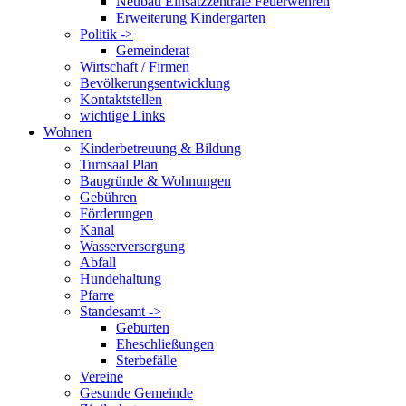
Neubau Einsatzzentrale Feuerwehren
Erweiterung Kindergarten
Politik ->
Gemeinderat
Wirtschaft / Firmen
Bevölkerungsentwicklung
Kontaktstellen
wichtige Links
Wohnen
Kinderbetreuung & Bildung
Turnsaal Plan
Baugründe & Wohnungen
Gebühren
Förderungen
Kanal
Wasserversorgung
Abfall
Hundehaltung
Pfarre
Standesamt ->
Geburten
Eheschließungen
Sterbefälle
Vereine
Gesunde Gemeinde