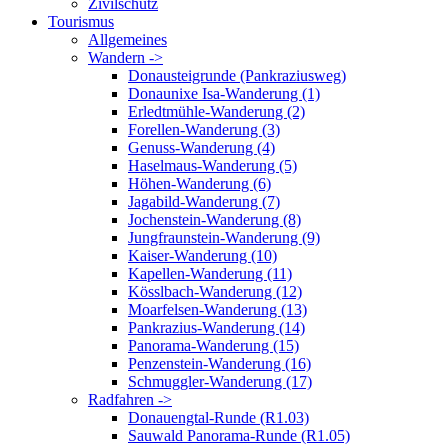
Zivilschutz
Tourismus
Allgemeines
Wandern ->
Donausteigrunde (Pankraziusweg)
Donaunixe Isa-Wanderung (1)
Erledtmühle-Wanderung (2)
Forellen-Wanderung (3)
Genuss-Wanderung (4)
Haselmaus-Wanderung (5)
Höhen-Wanderung (6)
Jagabild-Wanderung (7)
Jochenstein-Wanderung (8)
Jungfraunstein-Wanderung (9)
Kaiser-Wanderung (10)
Kapellen-Wanderung (11)
Kösslbach-Wanderung (12)
Moarfelsen-Wanderung (13)
Pankrazius-Wanderung (14)
Panorama-Wanderung (15)
Penzenstein-Wanderung (16)
Schmuggler-Wanderung (17)
Radfahren ->
Donauengtal-Runde (R1.03)
Sauwald Panorama-Runde (R1.05)