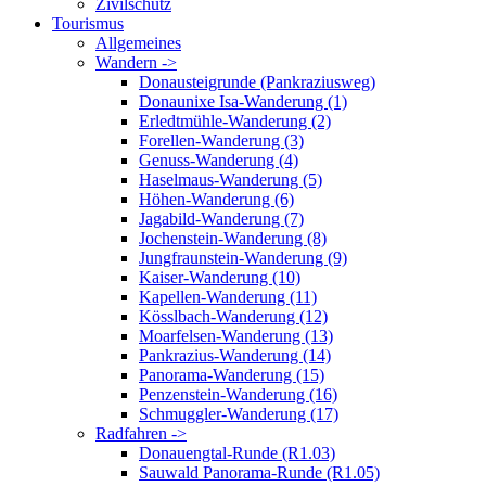
Zivilschutz
Tourismus
Allgemeines
Wandern ->
Donausteigrunde (Pankraziusweg)
Donaunixe Isa-Wanderung (1)
Erledtmühle-Wanderung (2)
Forellen-Wanderung (3)
Genuss-Wanderung (4)
Haselmaus-Wanderung (5)
Höhen-Wanderung (6)
Jagabild-Wanderung (7)
Jochenstein-Wanderung (8)
Jungfraunstein-Wanderung (9)
Kaiser-Wanderung (10)
Kapellen-Wanderung (11)
Kösslbach-Wanderung (12)
Moarfelsen-Wanderung (13)
Pankrazius-Wanderung (14)
Panorama-Wanderung (15)
Penzenstein-Wanderung (16)
Schmuggler-Wanderung (17)
Radfahren ->
Donauengtal-Runde (R1.03)
Sauwald Panorama-Runde (R1.05)