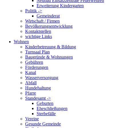
Neubau Einsatzzentrale Feuerwehren
Erweiterung Kindergarten
Politik ->
Gemeinderat
Wirtschaft / Firmen
Bevölkerungsentwicklung
Kontaktstellen
wichtige Links
Wohnen
Kinderbetreuung & Bildung
Turnsaal Plan
Baugründe & Wohnungen
Gebühren
Förderungen
Kanal
Wasserversorgung
Abfall
Hundehaltung
Pfarre
Standesamt ->
Geburten
Eheschließungen
Sterbefälle
Vereine
Gesunde Gemeinde