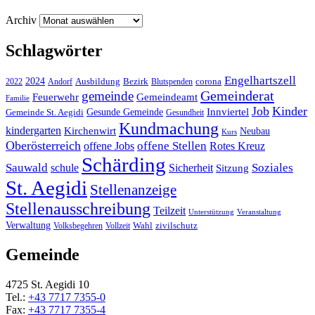
Archiv
Schlagwörter
Engelhartszell
2024
Bezirk
corona
Ausbildung
Blutspenden
2022
Andorf
Gemeinderat
gemeinde
Gemeindeamt
Feuerwehr
Familie
Job
Kinder
Gesunde Gemeinde
Innviertel
Gemeinde St. Aegidi
Gesundheit
Kundmachung
kindergarten
Kirchenwirt
Neubau
Kurs
Oberösterreich
offene Stellen
offene Jobs
Rotes Kreuz
Schärding
Sauwald
Soziales
schule
Sicherheit
Sitzung
St. Aegidi
Stellenanzeige
Stellenausschreibung
Teilzeit
Unterstützung
Veranstaltung
Verwaltung
Wahl
Volksbegehren
Vollzeit
zivilschutz
Gemeinde
4725 St. Aegidi 10
Tel.:
+43 7717 7355-0
Fax:
+43 7717 7355-4