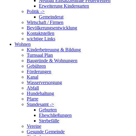
Neubau Einsatzzentrale Feuerwehren
Erweiterung Kindergarten
Politik ->
Gemeinderat
Wirtschaft / Firmen
Bevölkerungsentwicklung
Kontaktstellen
wichtige Links
Wohnen
Kinderbetreuung & Bildung
Turnsaal Plan
Baugründe & Wohnungen
Gebühren
Förderungen
Kanal
Wasserversorgung
Abfall
Hundehaltung
Pfarre
Standesamt ->
Geburten
Eheschließungen
Sterbefälle
Vereine
Gesunde Gemeinde