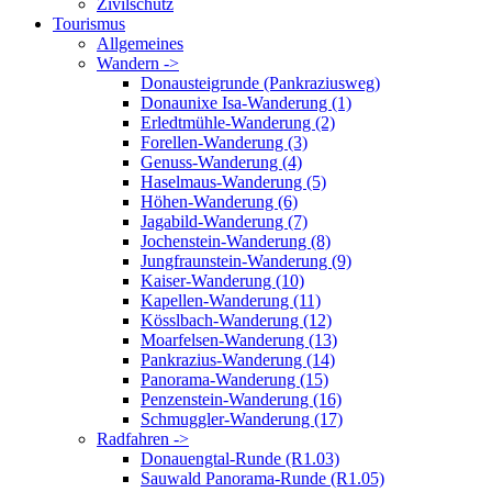
Zivilschutz
Tourismus
Allgemeines
Wandern ->
Donausteigrunde (Pankraziusweg)
Donaunixe Isa-Wanderung (1)
Erledtmühle-Wanderung (2)
Forellen-Wanderung (3)
Genuss-Wanderung (4)
Haselmaus-Wanderung (5)
Höhen-Wanderung (6)
Jagabild-Wanderung (7)
Jochenstein-Wanderung (8)
Jungfraunstein-Wanderung (9)
Kaiser-Wanderung (10)
Kapellen-Wanderung (11)
Kösslbach-Wanderung (12)
Moarfelsen-Wanderung (13)
Pankrazius-Wanderung (14)
Panorama-Wanderung (15)
Penzenstein-Wanderung (16)
Schmuggler-Wanderung (17)
Radfahren ->
Donauengtal-Runde (R1.03)
Sauwald Panorama-Runde (R1.05)