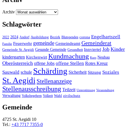
Archiv
Schlagwörter
Engelhartszell
2024
Bezirk
corona
Ausbildung
Blutspenden
2022
Andorf
Gemeinderat
gemeinde
Gemeindeamt
Feuerwehr
Familie
Job
Kinder
Gesunde Gemeinde
Innviertel
Gemeinde St. Aegidi
Gesundheit
Kundmachung
kindergarten
Kirchenwirt
Neubau
Kurs
Oberösterreich
offene Stellen
offene Jobs
Rotes Kreuz
Schärding
Sauwald
Soziales
schule
Sicherheit
Sitzung
St. Aegidi
Stellenanzeige
Stellenausschreibung
Teilzeit
Unterstützung
Veranstaltung
Verwaltung
Wahl
Volksbegehren
Vollzeit
zivilschutz
Gemeinde
4725 St. Aegidi 10
Tel.:
+43 7717 7355-0