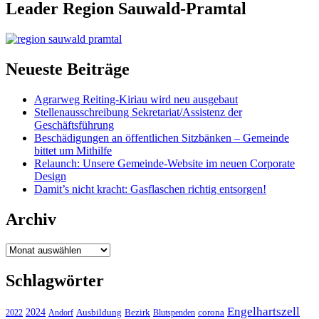
Leader Region Sauwald-Pramtal
Neueste Beiträge
Agrarweg Reiting-Kiriau wird neu ausgebaut
Stellenausschreibung Sekretariat/Assistenz der
Geschäftsführung
Beschädigungen an öffentlichen Sitzbänken – Gemeinde
bittet um Mithilfe
Relaunch: Unsere Gemeinde-Website im neuen Corporate
Design
Damit’s nicht kracht: Gasflaschen richtig entsorgen!
Archiv
Archiv
Schlagwörter
Engelhartszell
2024
Bezirk
corona
Ausbildung
Blutspenden
2022
Andorf