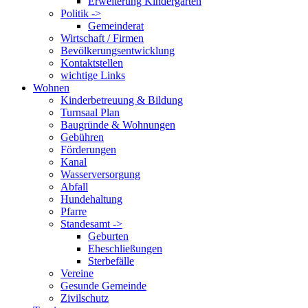
Erweiterung Kindergarten
Politik ->
Gemeinderat
Wirtschaft / Firmen
Bevölkerungsentwicklung
Kontaktstellen
wichtige Links
Wohnen
Kinderbetreuung & Bildung
Turnsaal Plan
Baugründe & Wohnungen
Gebühren
Förderungen
Kanal
Wasserversorgung
Abfall
Hundehaltung
Pfarre
Standesamt ->
Geburten
Eheschließungen
Sterbefälle
Vereine
Gesunde Gemeinde
Zivilschutz