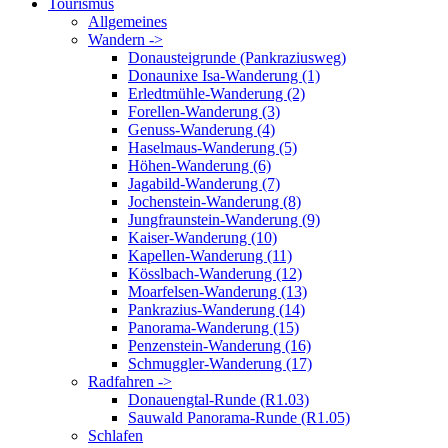
Tourismus
Allgemeines
Wandern ->
Donausteigrunde (Pankraziusweg)
Donaunixe Isa-Wanderung (1)
Erledtmühle-Wanderung (2)
Forellen-Wanderung (3)
Genuss-Wanderung (4)
Haselmaus-Wanderung (5)
Höhen-Wanderung (6)
Jagabild-Wanderung (7)
Jochenstein-Wanderung (8)
Jungfraunstein-Wanderung (9)
Kaiser-Wanderung (10)
Kapellen-Wanderung (11)
Kösslbach-Wanderung (12)
Moarfelsen-Wanderung (13)
Pankrazius-Wanderung (14)
Panorama-Wanderung (15)
Penzenstein-Wanderung (16)
Schmuggler-Wanderung (17)
Radfahren ->
Donauengtal-Runde (R1.03)
Sauwald Panorama-Runde (R1.05)
Schlafen