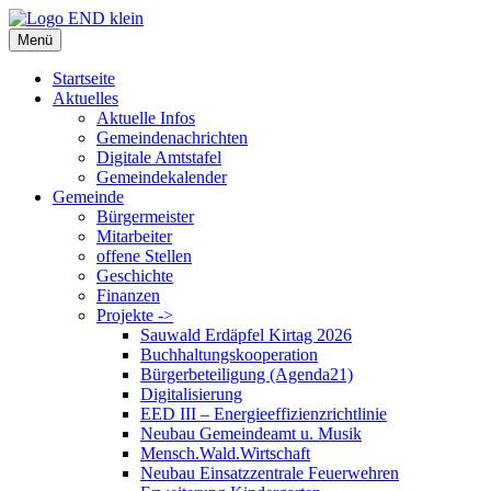
Zum
Inhalt
Menü
springen
Startseite
Aktuelles
Aktuelle Infos
Gemeindenachrichten
Digitale Amtstafel
Gemeindekalender
Gemeinde
Bürgermeister
Mitarbeiter
offene Stellen
Geschichte
Finanzen
Projekte ->
Sauwald Erdäpfel Kirtag 2026
Buchhaltungskooperation
Bürgerbeteiligung (Agenda21)
Digitalisierung
EED III – Energieeffizienzrichtlinie
Neubau Gemeindeamt u. Musik
Mensch.Wald.Wirtschaft
Neubau Einsatzzentrale Feuerwehren