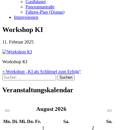
Gasthäuser
Panoramastraße
Fähren-Plan (Donau)
Impressionen
Workshop KI
11. Februar 2025
Workshop KI
Beitragsnavigation
« Workshop „KI als Schlüssel zum Erfolg“
Suche
nach:
Veranstaltungskalendar
August
2026
Mo.
Di.
Mi.
Do.
Fr.
Sa.
So.
1
2