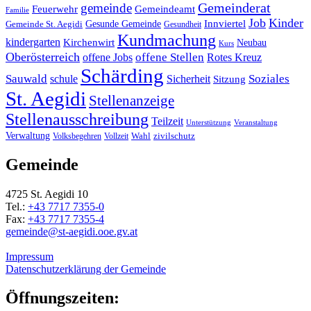
Gemeinderat
gemeinde
Gemeindeamt
Feuerwehr
Familie
Job
Kinder
Gesunde Gemeinde
Innviertel
Gemeinde St. Aegidi
Gesundheit
Kundmachung
kindergarten
Kirchenwirt
Neubau
Kurs
Oberösterreich
offene Stellen
offene Jobs
Rotes Kreuz
Schärding
Sauwald
Soziales
schule
Sicherheit
Sitzung
St. Aegidi
Stellenanzeige
Stellenausschreibung
Teilzeit
Unterstützung
Veranstaltung
Verwaltung
Wahl
Volksbegehren
Vollzeit
zivilschutz
Gemeinde
4725 St. Aegidi 10
Tel.:
+43 7717 7355-0
Fax:
+43 7717 7355-4
gemeinde@st-aegidi.ooe.gv.at
Impressum
Datenschutzerklärung der Gemeinde
Öffnungszeiten: