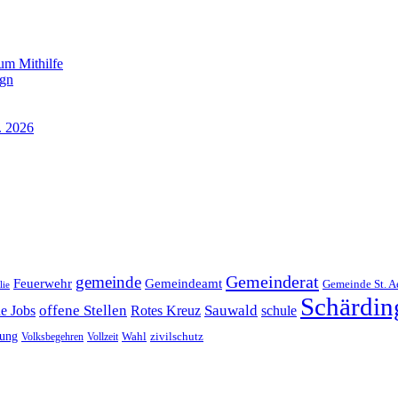
um Mithilfe
ign
. 2026
Gemeinderat
gemeinde
Gemeindeamt
Feuerwehr
Gemeinde St. A
lie
Schärdin
offene Stellen
Sauwald
ne Jobs
Rotes Kreuz
schule
tung
Wahl
Volksbegehren
Vollzeit
zivilschutz