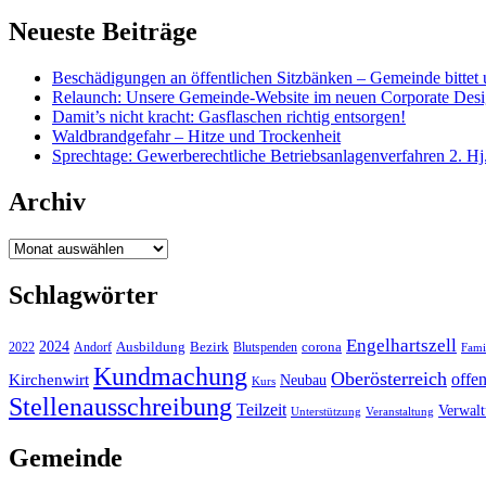
Neueste Beiträge
Beschädigungen an öffentlichen Sitzbänken – Gemeinde bittet 
Relaunch: Unsere Gemeinde-Website im neuen Corporate Des
Damit’s nicht kracht: Gasflaschen richtig entsorgen!
Waldbrandgefahr – Hitze und Trockenheit
Sprechtage: Gewerberechtliche Betriebsanlagenverfahren 2. Hj
Archiv
Archiv
Schlagwörter
Engelhartszell
2024
Bezirk
corona
Ausbildung
Blutspenden
2022
Andorf
Fami
Kundmachung
Oberösterreich
Kirchenwirt
offe
Neubau
Kurs
Stellenausschreibung
Teilzeit
Verwal
Unterstützung
Veranstaltung
Gemeinde