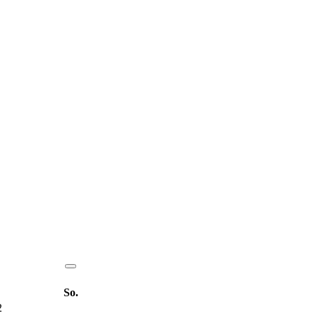
So.
2