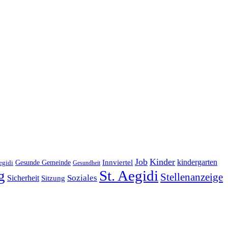
Job
Kinder
kindergarten
Gesunde Gemeinde
Innviertel
egidi
Gesundheit
g
St. Aegidi
Stellenanzeige
Soziales
Sicherheit
Sitzung