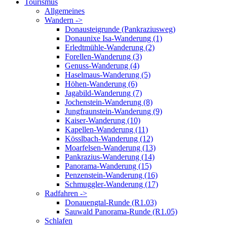
Tourismus
Allgemeines
Wandern ->
Donausteigrunde (Pankraziusweg)
Donaunixe Isa-Wanderung (1)
Erledtmühle-Wanderung (2)
Forellen-Wanderung (3)
Genuss-Wanderung (4)
Haselmaus-Wanderung (5)
Höhen-Wanderung (6)
Jagabild-Wanderung (7)
Jochenstein-Wanderung (8)
Jungfraunstein-Wanderung (9)
Kaiser-Wanderung (10)
Kapellen-Wanderung (11)
Kösslbach-Wanderung (12)
Moarfelsen-Wanderung (13)
Pankrazius-Wanderung (14)
Panorama-Wanderung (15)
Penzenstein-Wanderung (16)
Schmuggler-Wanderung (17)
Radfahren ->
Donauengtal-Runde (R1.03)
Sauwald Panorama-Runde (R1.05)
Schlafen