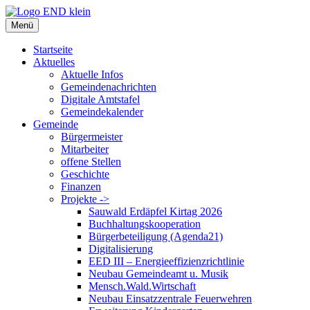
Zum
Inhalt
Menü
springen
Startseite
Aktuelles
Aktuelle Infos
Gemeindenachrichten
Digitale Amtstafel
Gemeindekalender
Gemeinde
Bürgermeister
Mitarbeiter
offene Stellen
Geschichte
Finanzen
Projekte ->
Sauwald Erdäpfel Kirtag 2026
Buchhaltungskooperation
Bürgerbeteiligung (Agenda21)
Digitalisierung
EED III – Energieeffizienzrichtlinie
Neubau Gemeindeamt u. Musik
Mensch.Wald.Wirtschaft
Neubau Einsatzzentrale Feuerwehren