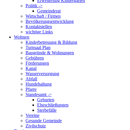
Erweiterung Kindergarten
Politik ->
Gemeinderat
Wirtschaft / Firmen
Bevölkerungsentwicklung
Kontaktstellen
wichtige Links
Wohnen
Kinderbetreuung & Bildung
Turnsaal Plan
Baugründe & Wohnungen
Gebühren
Förderungen
Kanal
Wasserversorgung
Abfall
Hundehaltung
Pfarre
Standesamt ->
Geburten
Eheschließungen
Sterbefälle
Vereine
Gesunde Gemeinde
Zivilschutz