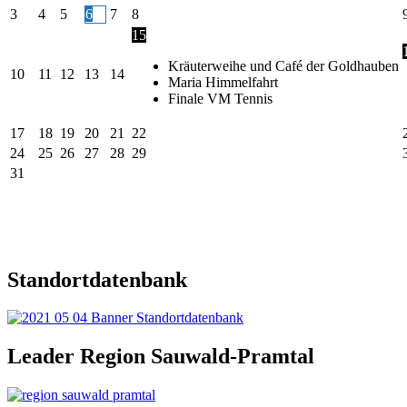
3
4
5
6
7
8
15
Kräuterweihe und Café der Goldhauben
10
11
12
13
14
Maria Himmelfahrt
Finale VM Tennis
17
18
19
20
21
22
24
25
26
27
28
29
31
Standortdatenbank
Leader Region Sauwald-Pramtal