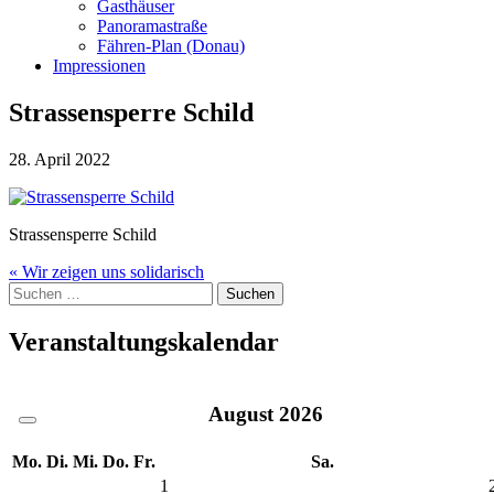
Gasthäuser
Panoramastraße
Fähren-Plan (Donau)
Impressionen
Strassensperre Schild
28. April 2022
Strassensperre Schild
Beitragsnavigation
« Wir zeigen uns solidarisch
Suche
nach:
Veranstaltungskalendar
August
2026
Mo.
Di.
Mi.
Do.
Fr.
Sa.
1