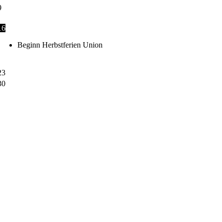
9
16
Beginn Herbstferien Union
23
30