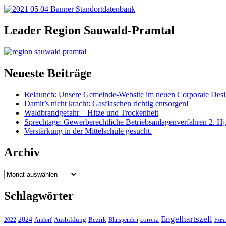
Leader Region Sauwald-Pramtal
Neueste Beiträge
Relaunch: Unsere Gemeinde-Website im neuen Corporate Des
Damit’s nicht kracht: Gasflaschen richtig entsorgen!
Waldbrandgefahr – Hitze und Trockenheit
Sprechtage: Gewerberechtliche Betriebsanlagenverfahren 2. Hj
Verstärkung in der Mittelschule gesucht.
Archiv
Archiv
Schlagwörter
Engelhartszell
2024
Bezirk
corona
Ausbildung
Blutspenden
2022
Andorf
Fami