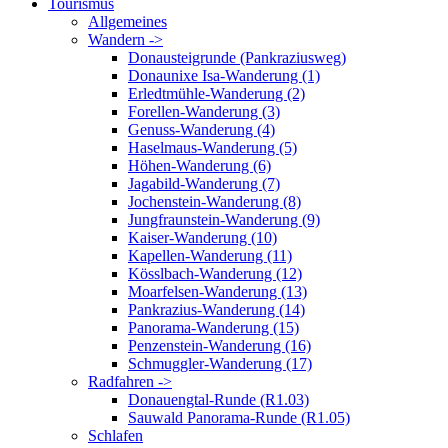
Tourismus
Allgemeines
Wandern ->
Donausteigrunde (Pankraziusweg)
Donaunixe Isa-Wanderung (1)
Erledtmühle-Wanderung (2)
Forellen-Wanderung (3)
Genuss-Wanderung (4)
Haselmaus-Wanderung (5)
Höhen-Wanderung (6)
Jagabild-Wanderung (7)
Jochenstein-Wanderung (8)
Jungfraunstein-Wanderung (9)
Kaiser-Wanderung (10)
Kapellen-Wanderung (11)
Kösslbach-Wanderung (12)
Moarfelsen-Wanderung (13)
Pankrazius-Wanderung (14)
Panorama-Wanderung (15)
Penzenstein-Wanderung (16)
Schmuggler-Wanderung (17)
Radfahren ->
Donauengtal-Runde (R1.03)
Sauwald Panorama-Runde (R1.05)
Schlafen