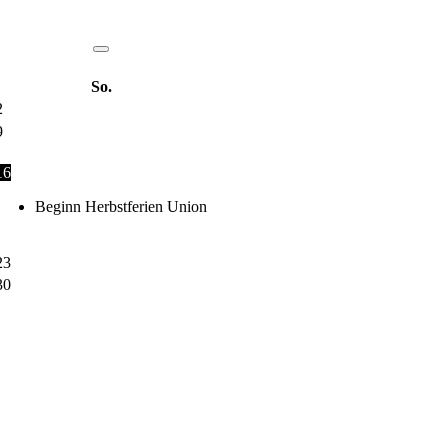
So.
2
9
16
Beginn Herbstferien Union
23
30