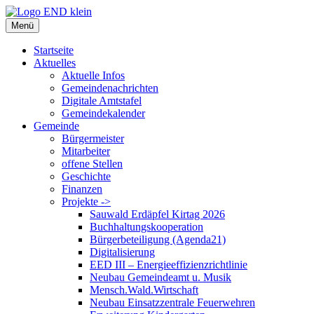
Zum
Inhalt
Menü
springen
Startseite
Aktuelles
Aktuelle Infos
Gemeindenachrichten
Digitale Amtstafel
Gemeindekalender
Gemeinde
Bürgermeister
Mitarbeiter
offene Stellen
Geschichte
Finanzen
Projekte ->
Sauwald Erdäpfel Kirtag 2026
Buchhaltungskooperation
Bürgerbeteiligung (Agenda21)
Digitalisierung
EED III – Energieeffizienzrichtlinie
Neubau Gemeindeamt u. Musik
Mensch.Wald.Wirtschaft
Neubau Einsatzzentrale Feuerwehren