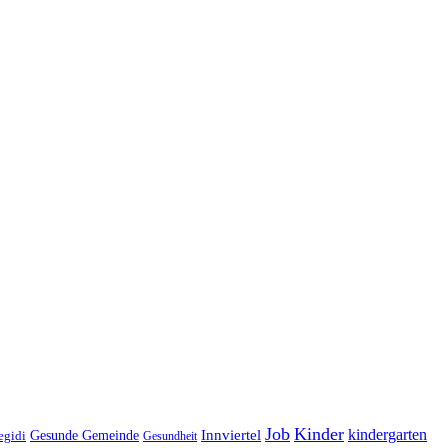
Job
Kinder
kindergarten
Gesunde Gemeinde
Innviertel
egidi
Gesundheit