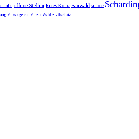
Schärdin
offene Stellen
Sauwald
ne Jobs
Rotes Kreuz
schule
tung
Wahl
Volksbegehren
Vollzeit
zivilschutz