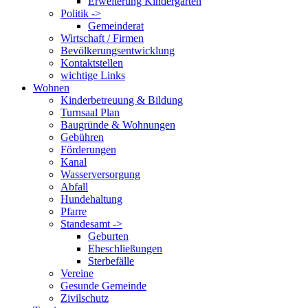
Erweiterung Kindergarten
Politik ->
Gemeinderat
Wirtschaft / Firmen
Bevölkerungsentwicklung
Kontaktstellen
wichtige Links
Wohnen
Kinderbetreuung & Bildung
Turnsaal Plan
Baugründe & Wohnungen
Gebühren
Förderungen
Kanal
Wasserversorgung
Abfall
Hundehaltung
Pfarre
Standesamt ->
Geburten
Eheschließungen
Sterbefälle
Vereine
Gesunde Gemeinde
Zivilschutz