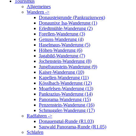
Tourismus
Allgemeines
Wandern ->
Donausteigrunde (Pankraziusweg)
Donaunixe Isa-Wanderung (1)
Erledtmühle-Wanderung (2)
Forellen-Wanderung (3)
Genuss-Wanderung (4)
Haselmaus-Wanderung (5)
Höhen-Wanderung (6)
Jagabild-Wanderung (7)
Jochenstein-Wanderung (8)
Jungfraunstein-Wanderung (9)
Kaiser-Wanderung (10)
Kapellen-Wanderung (11)
Kösslbach-Wanderung (12)
Moarfelsen-Wanderung (13)
Pankrazius-Wanderung (14)
Panorama-Wanderung (15)
Penzenstein-Wanderung (16)
Schmuggler-Wanderung (17)
Radfahren ->
Donauengtal-Runde (R1.03)
Sauwald Panorama-Runde (R1.05)
Schlafen