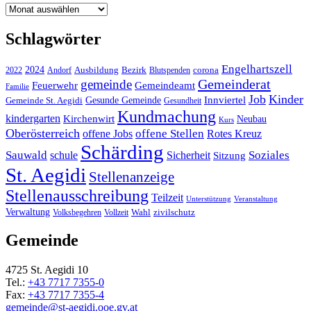
Archiv
Schlagwörter
Engelhartszell
2024
Bezirk
corona
Ausbildung
Blutspenden
2022
Andorf
Gemeinderat
gemeinde
Gemeindeamt
Feuerwehr
Familie
Job
Kinder
Gesunde Gemeinde
Innviertel
Gemeinde St. Aegidi
Gesundheit
Kundmachung
kindergarten
Kirchenwirt
Neubau
Kurs
Oberösterreich
offene Stellen
offene Jobs
Rotes Kreuz
Schärding
Sauwald
Soziales
schule
Sicherheit
Sitzung
St. Aegidi
Stellenanzeige
Stellenausschreibung
Teilzeit
Unterstützung
Veranstaltung
Verwaltung
Wahl
Volksbegehren
Vollzeit
zivilschutz
Gemeinde
4725 St. Aegidi 10
Tel.:
+43 7717 7355-0
Fax:
+43 7717 7355-4
gemeinde@st-aegidi.ooe.gv.at