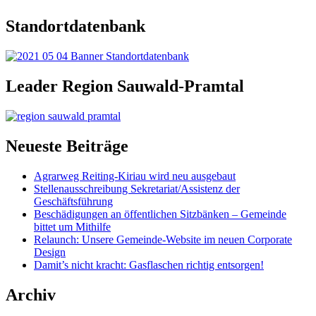
Standortdatenbank
Leader Region Sauwald-Pramtal
Neueste Beiträge
Agrarweg Reiting-Kiriau wird neu ausgebaut
Stellenausschreibung Sekretariat/Assistenz der
Geschäftsführung
Beschädigungen an öffentlichen Sitzbänken – Gemeinde
bittet um Mithilfe
Relaunch: Unsere Gemeinde-Website im neuen Corporate
Design
Damit’s nicht kracht: Gasflaschen richtig entsorgen!
Archiv