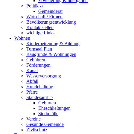
Erweiterung Kindergarten
Politik ->
Gemeinderat
Wirtschaft / Firmen
Bevölkerungsentwicklung
Kontaktstellen
wichtige Links
Wohnen
Kinderbetreuung & Bildung
Turnsaal Plan
Baugründe & Wohnungen
Gebühren
Förderungen
Kanal
Wasserversorgung
Abfall
Hundehaltung
Pfarre
Standesamt ->
Geburten
Eheschließungen
Sterbefälle
Vereine
Gesunde Gemeinde
Zivilschutz