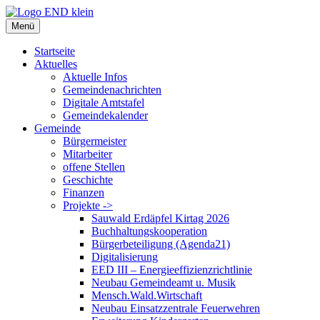
Zum
Inhalt
Menü
springen
Startseite
Aktuelles
Aktuelle Infos
Gemeindenachrichten
Digitale Amtstafel
Gemeindekalender
Gemeinde
Bürgermeister
Mitarbeiter
offene Stellen
Geschichte
Finanzen
Projekte ->
Sauwald Erdäpfel Kirtag 2026
Buchhaltungskooperation
Bürgerbeteiligung (Agenda21)
Digitalisierung
EED III – Energieeffizienzrichtlinie
Neubau Gemeindeamt u. Musik
Mensch.Wald.Wirtschaft
Neubau Einsatzzentrale Feuerwehren