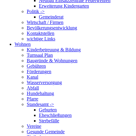
Neubau Einsatzzentrale Feuerwehren
Erweiterung Kindergarten
Politik ->
Gemeinderat
Wirtschaft / Firmen
Bevölkerungsentwicklung
Kontaktstellen
wichtige Links
Wohnen
Kinderbetreuung & Bildung
Turnsaal Plan
Baugründe & Wohnungen
Gebühren
Förderungen
Kanal
Wasserversorgung
Abfall
Hundehaltung
Pfarre
Standesamt ->
Geburten
Eheschließungen
Sterbefälle
Vereine
Gesunde Gemeinde