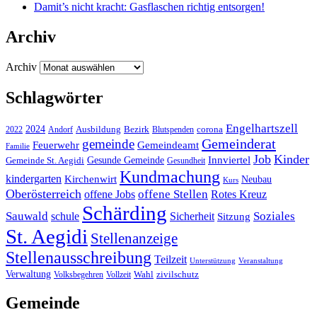
Damit’s nicht kracht: Gasflaschen richtig entsorgen!
Archiv
Archiv
Schlagwörter
Engelhartszell
2024
Bezirk
corona
Ausbildung
Blutspenden
2022
Andorf
Gemeinderat
gemeinde
Gemeindeamt
Feuerwehr
Familie
Job
Kinder
Gesunde Gemeinde
Innviertel
Gemeinde St. Aegidi
Gesundheit
Kundmachung
kindergarten
Kirchenwirt
Neubau
Kurs
Oberösterreich
offene Stellen
offene Jobs
Rotes Kreuz
Schärding
Sauwald
Soziales
schule
Sicherheit
Sitzung
St. Aegidi
Stellenanzeige
Stellenausschreibung
Teilzeit
Unterstützung
Veranstaltung
Verwaltung
Wahl
Volksbegehren
Vollzeit
zivilschutz
Gemeinde