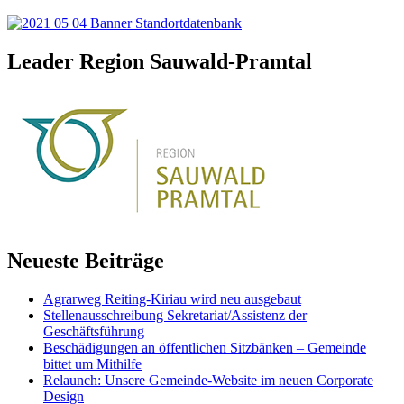
Leader Region Sauwald-Pramtal
Neueste Beiträge
Agrarweg Reiting-Kiriau wird neu ausgebaut
Stellenausschreibung Sekretariat/Assistenz der
Geschäftsführung
Beschädigungen an öffentlichen Sitzbänken – Gemeinde
bittet um Mithilfe
Relaunch: Unsere Gemeinde-Website im neuen Corporate
Design