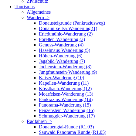
Zivilschutz
Tourismus
Allgemeines
Wandern ->
Donausteigrunde (Pankraziusweg)
Donaunixe Isa-Wanderung (1)
Erledtmühle-Wanderung (2)
Forellen-Wanderung (3)
Genuss-Wanderung (4)
Haselmaus-Wanderung (5)
Höhen-Wanderung (6)
Jagabild-Wanderung (7)
Jochenstein-Wanderung (8)
Jungfraunstein-Wanderung (9)
Kaiser-Wanderung (10)
Kapellen-Wanderung (11)
Kösslbach-Wanderung (12)
Moarfelsen-Wanderung (13)
Pankrazius-Wanderung (14)
Panorama-Wanderung (15)
Penzenstein-Wanderung (16)
Schmuggler-Wanderung (17)
Radfahren ->
Donauengtal-Runde (R1.03)
Sauwald Panorama-Runde (R1.05)