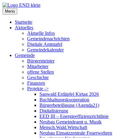
Zum
Inhalt
Menü
springen
Startseite
Aktuelles
Aktuelle Infos
Gemeindenachrichten
Digitale Amtstafel
Gemeindekalender
Gemeinde
Bürgermeister
Mitarbeiter
offene Stellen
Geschichte
Finanzen
Projekte ->
Sauwald Erdäpfel Kirtag 2026
Buchhaltungskooperation
Bürgerbeteiligung (Agenda21)
Digitalisierung
EED III – Energieeffizienzrichtlinie
Neubau Gemeindeamt u. Musik
Mensch.Wald.Wirtschaft
Neubau Einsatzzentrale Feuerwehren