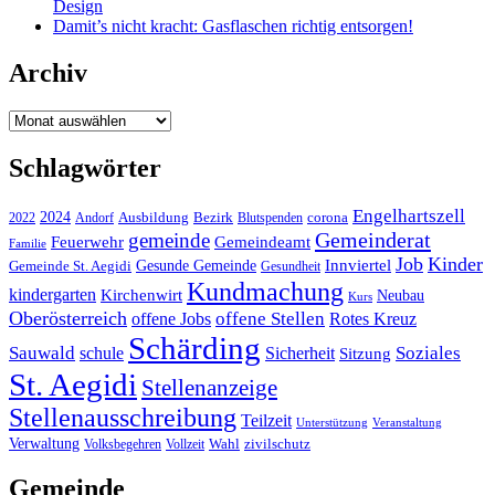
Design
Damit’s nicht kracht: Gasflaschen richtig entsorgen!
Archiv
Archiv
Schlagwörter
Engelhartszell
2024
Bezirk
corona
Ausbildung
Blutspenden
2022
Andorf
Gemeinderat
gemeinde
Gemeindeamt
Feuerwehr
Familie
Job
Kinder
Gesunde Gemeinde
Innviertel
Gemeinde St. Aegidi
Gesundheit
Kundmachung
kindergarten
Kirchenwirt
Neubau
Kurs
Oberösterreich
offene Stellen
offene Jobs
Rotes Kreuz
Schärding
Sauwald
Soziales
schule
Sicherheit
Sitzung
St. Aegidi
Stellenanzeige
Stellenausschreibung
Teilzeit
Unterstützung
Veranstaltung
Verwaltung
Wahl
Volksbegehren
Vollzeit
zivilschutz
Gemeinde