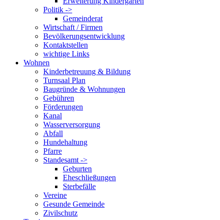
Erweiterung Kindergarten
Politik ->
Gemeinderat
Wirtschaft / Firmen
Bevölkerungsentwicklung
Kontaktstellen
wichtige Links
Wohnen
Kinderbetreuung & Bildung
Turnsaal Plan
Baugründe & Wohnungen
Gebühren
Förderungen
Kanal
Wasserversorgung
Abfall
Hundehaltung
Pfarre
Standesamt ->
Geburten
Eheschließungen
Sterbefälle
Vereine
Gesunde Gemeinde
Zivilschutz