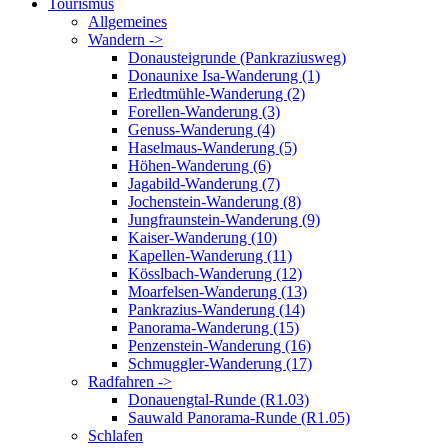
Tourismus
Allgemeines
Wandern ->
Donausteigrunde (Pankraziusweg)
Donaunixe Isa-Wanderung (1)
Erledtmühle-Wanderung (2)
Forellen-Wanderung (3)
Genuss-Wanderung (4)
Haselmaus-Wanderung (5)
Höhen-Wanderung (6)
Jagabild-Wanderung (7)
Jochenstein-Wanderung (8)
Jungfraunstein-Wanderung (9)
Kaiser-Wanderung (10)
Kapellen-Wanderung (11)
Kösslbach-Wanderung (12)
Moarfelsen-Wanderung (13)
Pankrazius-Wanderung (14)
Panorama-Wanderung (15)
Penzenstein-Wanderung (16)
Schmuggler-Wanderung (17)
Radfahren ->
Donauengtal-Runde (R1.03)
Sauwald Panorama-Runde (R1.05)
Schlafen