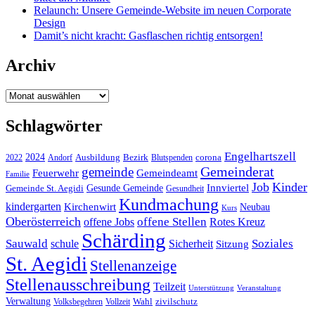
Relaunch: Unsere Gemeinde-Website im neuen Corporate
Design
Damit’s nicht kracht: Gasflaschen richtig entsorgen!
Archiv
Archiv
Schlagwörter
Engelhartszell
2024
Bezirk
corona
Ausbildung
Blutspenden
2022
Andorf
Gemeinderat
gemeinde
Gemeindeamt
Feuerwehr
Familie
Job
Kinder
Gesunde Gemeinde
Innviertel
Gemeinde St. Aegidi
Gesundheit
Kundmachung
kindergarten
Kirchenwirt
Neubau
Kurs
Oberösterreich
offene Stellen
offene Jobs
Rotes Kreuz
Schärding
Sauwald
Soziales
schule
Sicherheit
Sitzung
St. Aegidi
Stellenanzeige
Stellenausschreibung
Teilzeit
Unterstützung
Veranstaltung
Verwaltung
Wahl
Volksbegehren
Vollzeit
zivilschutz