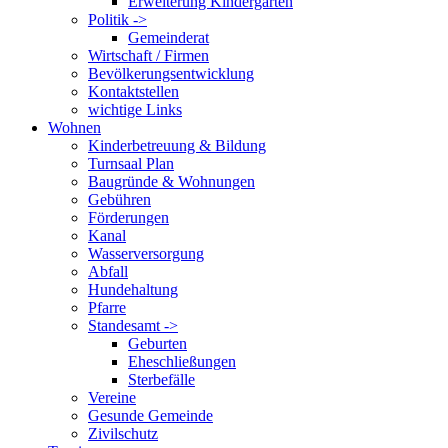
Erweiterung Kindergarten
Politik ->
Gemeinderat
Wirtschaft / Firmen
Bevölkerungsentwicklung
Kontaktstellen
wichtige Links
Wohnen
Kinderbetreuung & Bildung
Turnsaal Plan
Baugründe & Wohnungen
Gebühren
Förderungen
Kanal
Wasserversorgung
Abfall
Hundehaltung
Pfarre
Standesamt ->
Geburten
Eheschließungen
Sterbefälle
Vereine
Gesunde Gemeinde
Zivilschutz