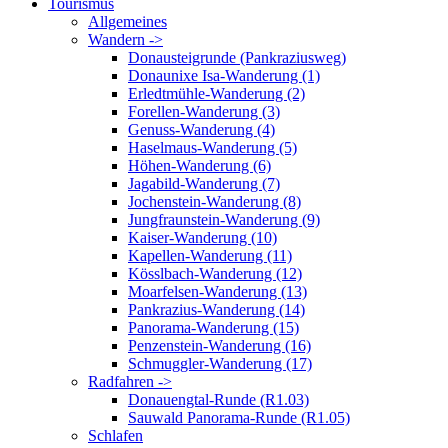
Tourismus
Allgemeines
Wandern ->
Donausteigrunde (Pankraziusweg)
Donaunixe Isa-Wanderung (1)
Erledtmühle-Wanderung (2)
Forellen-Wanderung (3)
Genuss-Wanderung (4)
Haselmaus-Wanderung (5)
Höhen-Wanderung (6)
Jagabild-Wanderung (7)
Jochenstein-Wanderung (8)
Jungfraunstein-Wanderung (9)
Kaiser-Wanderung (10)
Kapellen-Wanderung (11)
Kösslbach-Wanderung (12)
Moarfelsen-Wanderung (13)
Pankrazius-Wanderung (14)
Panorama-Wanderung (15)
Penzenstein-Wanderung (16)
Schmuggler-Wanderung (17)
Radfahren ->
Donauengtal-Runde (R1.03)
Sauwald Panorama-Runde (R1.05)
Schlafen