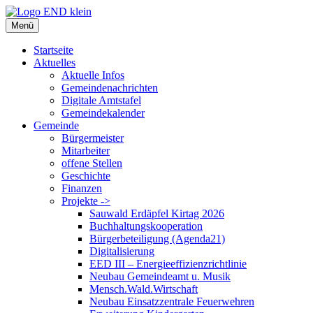
Zum
Inhalt
Menü
springen
Startseite
Aktuelles
Aktuelle Infos
Gemeindenachrichten
Digitale Amtstafel
Gemeindekalender
Gemeinde
Bürgermeister
Mitarbeiter
offene Stellen
Geschichte
Finanzen
Projekte ->
Sauwald Erdäpfel Kirtag 2026
Buchhaltungskooperation
Bürgerbeteiligung (Agenda21)
Digitalisierung
EED III – Energieeffizienzrichtlinie
Neubau Gemeindeamt u. Musik
Mensch.Wald.Wirtschaft
Neubau Einsatzzentrale Feuerwehren