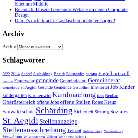
bittet um Mithilfe
Relaunch: Unsere Gemeinde-Website im neuen Corporate
Design
Damit’s nicht kracht: Gasflaschen richtig entsorgen!
Archiv
Archiv
Schlagwörter
Engelhartszell
2024
Bezirk
corona
Ausbildung
Blutspenden
2022
Andorf
Gemeinderat
gemeinde
Gemeindeamt
Feuerwehr
Familie
Job
Kinder
Gesunde Gemeinde
Innviertel
Gemeinde St. Aegidi
Gesundheit
Kundmachung
kindergarten
Kirchenwirt
Neubau
Kurs
Oberösterreich
offene Stellen
offene Jobs
Rotes Kreuz
Schärding
Sauwald
Soziales
schule
Sicherheit
Sitzung
St. Aegidi
Stellenanzeige
Stellenausschreibung
Teilzeit
Unterstützung
Veranstaltung
Verwaltung
Wahl
Volksbegehren
Vollzeit
zivilschutz