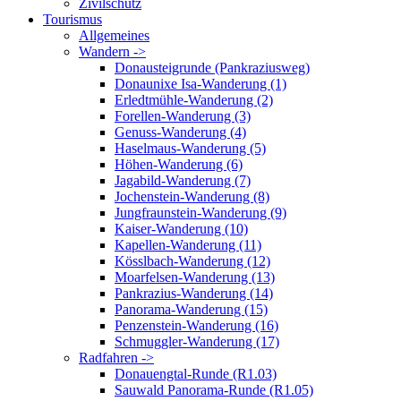
Zivilschutz
Tourismus
Allgemeines
Wandern ->
Donausteigrunde (Pankraziusweg)
Donaunixe Isa-Wanderung (1)
Erledtmühle-Wanderung (2)
Forellen-Wanderung (3)
Genuss-Wanderung (4)
Haselmaus-Wanderung (5)
Höhen-Wanderung (6)
Jagabild-Wanderung (7)
Jochenstein-Wanderung (8)
Jungfraunstein-Wanderung (9)
Kaiser-Wanderung (10)
Kapellen-Wanderung (11)
Kösslbach-Wanderung (12)
Moarfelsen-Wanderung (13)
Pankrazius-Wanderung (14)
Panorama-Wanderung (15)
Penzenstein-Wanderung (16)
Schmuggler-Wanderung (17)
Radfahren ->
Donauengtal-Runde (R1.03)
Sauwald Panorama-Runde (R1.05)