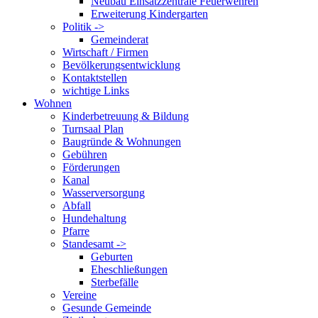
Neubau Einsatzzentrale Feuerwehren
Erweiterung Kindergarten
Politik ->
Gemeinderat
Wirtschaft / Firmen
Bevölkerungsentwicklung
Kontaktstellen
wichtige Links
Wohnen
Kinderbetreuung & Bildung
Turnsaal Plan
Baugründe & Wohnungen
Gebühren
Förderungen
Kanal
Wasserversorgung
Abfall
Hundehaltung
Pfarre
Standesamt ->
Geburten
Eheschließungen
Sterbefälle
Vereine
Gesunde Gemeinde