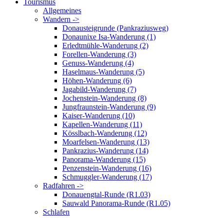
Tourismus
Allgemeines
Wandern ->
Donausteigrunde (Pankraziusweg)
Donaunixe Isa-Wanderung (1)
Erledtmühle-Wanderung (2)
Forellen-Wanderung (3)
Genuss-Wanderung (4)
Haselmaus-Wanderung (5)
Höhen-Wanderung (6)
Jagabild-Wanderung (7)
Jochenstein-Wanderung (8)
Jungfraunstein-Wanderung (9)
Kaiser-Wanderung (10)
Kapellen-Wanderung (11)
Kösslbach-Wanderung (12)
Moarfelsen-Wanderung (13)
Pankrazius-Wanderung (14)
Panorama-Wanderung (15)
Penzenstein-Wanderung (16)
Schmuggler-Wanderung (17)
Radfahren ->
Donauengtal-Runde (R1.03)
Sauwald Panorama-Runde (R1.05)
Schlafen