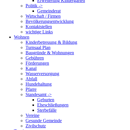
Erweiterung Kindergarten
Politik ->
Gemeinderat
Wirtschaft / Firmen
Bevölkerungsentwicklung
Kontaktstellen
wichtige Links
Wohnen
Kinderbetreuung & Bildung
Turnsaal Plan
Baugründe & Wohnungen
Gebühren
Förderungen
Kanal
Wasserversorgung
Abfall
Hundehaltung
Pfarre
Standesamt ->
Geburten
Eheschließungen
Sterbefälle
Vereine
Gesunde Gemeinde
Zivilschutz