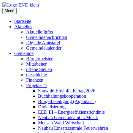
Zum
Inhalt
Menü
springen
Startseite
Aktuelles
Aktuelle Infos
Gemeindenachrichten
Digitale Amtstafel
Gemeindekalender
Gemeinde
Bürgermeister
Mitarbeiter
offene Stellen
Geschichte
Finanzen
Projekte ->
Sauwald Erdäpfel Kirtag 2026
Buchhaltungskooperation
Bürgerbeteiligung (Agenda21)
Digitalisierung
EED III – Energieeffizienzrichtlinie
Neubau Gemeindeamt u. Musik
Mensch.Wald.Wirtschaft
Neubau Einsatzzentrale Feuerwehren