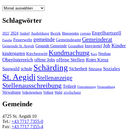
Archiv
Schlagwörter
Engelhartszell
2024
Bezirk
corona
Ausbildung
Blutspenden
2022
Andorf
Gemeinderat
gemeinde
Gemeindeamt
Feuerwehr
Familie
Job
Kinder
Gesunde Gemeinde
Innviertel
Gemeinde St. Aegidi
Gesundheit
Kundmachung
kindergarten
Kirchenwirt
Neubau
Kurs
Oberösterreich
offene Stellen
offene Jobs
Rotes Kreuz
Schärding
Sauwald
Soziales
schule
Sicherheit
Sitzung
St. Aegidi
Stellenanzeige
Stellenausschreibung
Teilzeit
Unterstützung
Veranstaltung
Verwaltung
Wahl
Volksbegehren
Vollzeit
zivilschutz
Gemeinde
4725 St. Aegidi 10
Tel.:
+43 7717 7355-0
Fax:
+43 7717 7355-4