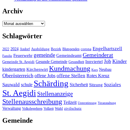
Archiv
Archiv
Schlagwörter
Engelhartszell
2024
Bezirk
corona
Ausbildung
Blutspenden
2022
Andorf
Gemeinderat
gemeinde
Gemeindeamt
Feuerwehr
Familie
Job
Kinder
Gesunde Gemeinde
Innviertel
Gemeinde St. Aegidi
Gesundheit
Kundmachung
kindergarten
Kirchenwirt
Neubau
Kurs
Oberösterreich
offene Stellen
offene Jobs
Rotes Kreuz
Schärding
Sauwald
Soziales
schule
Sicherheit
Sitzung
St. Aegidi
Stellenanzeige
Stellenausschreibung
Teilzeit
Unterstützung
Veranstaltung
Verwaltung
Wahl
Volksbegehren
Vollzeit
zivilschutz
Gemeinde