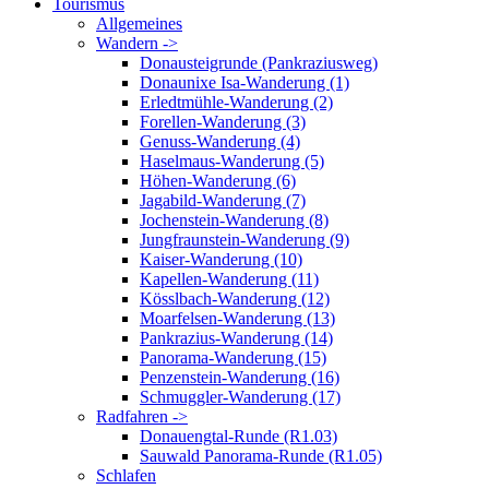
Tourismus
Allgemeines
Wandern ->
Donausteigrunde (Pankraziusweg)
Donaunixe Isa-Wanderung (1)
Erledtmühle-Wanderung (2)
Forellen-Wanderung (3)
Genuss-Wanderung (4)
Haselmaus-Wanderung (5)
Höhen-Wanderung (6)
Jagabild-Wanderung (7)
Jochenstein-Wanderung (8)
Jungfraunstein-Wanderung (9)
Kaiser-Wanderung (10)
Kapellen-Wanderung (11)
Kösslbach-Wanderung (12)
Moarfelsen-Wanderung (13)
Pankrazius-Wanderung (14)
Panorama-Wanderung (15)
Penzenstein-Wanderung (16)
Schmuggler-Wanderung (17)
Radfahren ->
Donauengtal-Runde (R1.03)
Sauwald Panorama-Runde (R1.05)
Schlafen