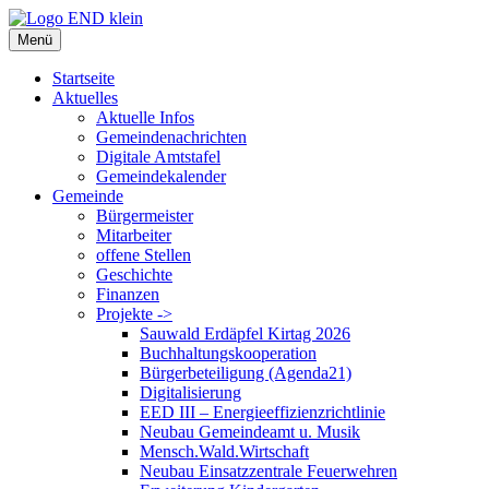
Zum
Inhalt
Menü
springen
Startseite
Aktuelles
Aktuelle Infos
Gemeindenachrichten
Digitale Amtstafel
Gemeindekalender
Gemeinde
Bürgermeister
Mitarbeiter
offene Stellen
Geschichte
Finanzen
Projekte ->
Sauwald Erdäpfel Kirtag 2026
Buchhaltungskooperation
Bürgerbeteiligung (Agenda21)
Digitalisierung
EED III – Energieeffizienzrichtlinie
Neubau Gemeindeamt u. Musik
Mensch.Wald.Wirtschaft
Neubau Einsatzzentrale Feuerwehren