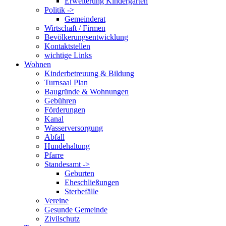
Erweiterung Kindergarten
Politik ->
Gemeinderat
Wirtschaft / Firmen
Bevölkerungsentwicklung
Kontaktstellen
wichtige Links
Wohnen
Kinderbetreuung & Bildung
Turnsaal Plan
Baugründe & Wohnungen
Gebühren
Förderungen
Kanal
Wasserversorgung
Abfall
Hundehaltung
Pfarre
Standesamt ->
Geburten
Eheschließungen
Sterbefälle
Vereine
Gesunde Gemeinde
Zivilschutz