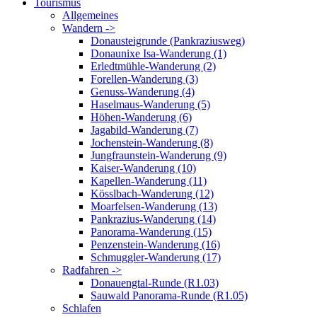
Tourismus
Allgemeines
Wandern ->
Donausteigrunde (Pankraziusweg)
Donaunixe Isa-Wanderung (1)
Erledtmühle-Wanderung (2)
Forellen-Wanderung (3)
Genuss-Wanderung (4)
Haselmaus-Wanderung (5)
Höhen-Wanderung (6)
Jagabild-Wanderung (7)
Jochenstein-Wanderung (8)
Jungfraunstein-Wanderung (9)
Kaiser-Wanderung (10)
Kapellen-Wanderung (11)
Kösslbach-Wanderung (12)
Moarfelsen-Wanderung (13)
Pankrazius-Wanderung (14)
Panorama-Wanderung (15)
Penzenstein-Wanderung (16)
Schmuggler-Wanderung (17)
Radfahren ->
Donauengtal-Runde (R1.03)
Sauwald Panorama-Runde (R1.05)
Schlafen