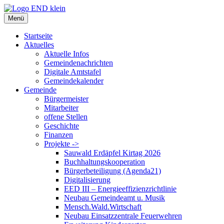
Zum
Inhalt
Menü
springen
Startseite
Aktuelles
Aktuelle Infos
Gemeindenachrichten
Digitale Amtstafel
Gemeindekalender
Gemeinde
Bürgermeister
Mitarbeiter
offene Stellen
Geschichte
Finanzen
Projekte ->
Sauwald Erdäpfel Kirtag 2026
Buchhaltungskooperation
Bürgerbeteiligung (Agenda21)
Digitalisierung
EED III – Energieeffizienzrichtlinie
Neubau Gemeindeamt u. Musik
Mensch.Wald.Wirtschaft
Neubau Einsatzzentrale Feuerwehren