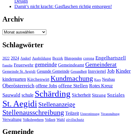
Design
Damit’s nicht kracht: Gasflaschen richtig entsorgen!
Archiv
Archiv
Schlagwörter
Engelhartszell
2024
Bezirk
corona
Ausbildung
Blutspenden
2022
Andorf
Gemeinderat
gemeinde
Gemeindeamt
Feuerwehr
Familie
Job
Kinder
Gesunde Gemeinde
Innviertel
Gemeinde St. Aegidi
Gesundheit
Kundmachung
kindergarten
Kirchenwirt
Neubau
Kurs
Oberösterreich
offene Stellen
offene Jobs
Rotes Kreuz
Schärding
Sauwald
Soziales
schule
Sicherheit
Sitzung
St. Aegidi
Stellenanzeige
Stellenausschreibung
Teilzeit
Unterstützung
Veranstaltung
Verwaltung
Wahl
Volksbegehren
Vollzeit
zivilschutz
Gemeinde