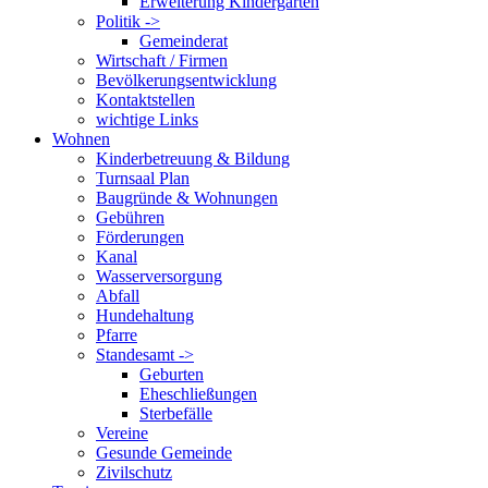
Erweiterung Kindergarten
Politik ->
Gemeinderat
Wirtschaft / Firmen
Bevölkerungsentwicklung
Kontaktstellen
wichtige Links
Wohnen
Kinderbetreuung & Bildung
Turnsaal Plan
Baugründe & Wohnungen
Gebühren
Förderungen
Kanal
Wasserversorgung
Abfall
Hundehaltung
Pfarre
Standesamt ->
Geburten
Eheschließungen
Sterbefälle
Vereine
Gesunde Gemeinde
Zivilschutz