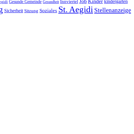
Job
Kinder
kindergarten
Gesunde Gemeinde
Innviertel
egidi
Gesundheit
g
St. Aegidi
Stellenanzeige
Soziales
Sicherheit
Sitzung