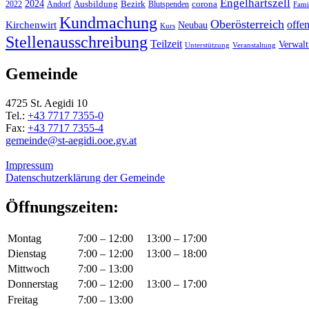
Engelhartszell
2024
Bezirk
corona
Ausbildung
Blutspenden
2022
Andorf
Fami
Kundmachung
Oberösterreich
Kirchenwirt
offe
Neubau
Kurs
Stellenausschreibung
Teilzeit
Verwal
Unterstützung
Veranstaltung
Gemeinde
4725 St. Aegidi 10
Tel.:
+43 7717 7355-0
Fax:
+43 7717 7355-4
gemeinde@st-aegidi.ooe.gv.at
Impressum
Datenschutzerklärung der Gemeinde
Öffnungszeiten:
Montag
7:00 – 12:00
13:00 – 17:00
Dienstag
7:00 – 12:00
13:00 – 18:00
Mittwoch
7:00 – 13:00
Donnerstag
7:00 – 12:00
13:00 – 17:00
Freitag
7:00 – 13:00