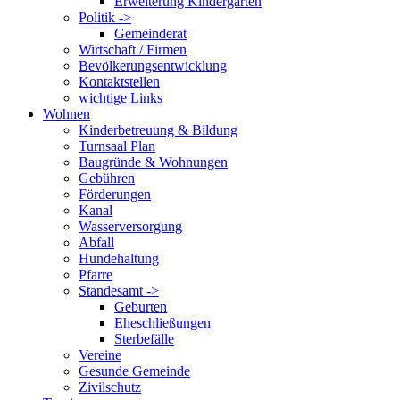
Erweiterung Kindergarten
Politik ->
Gemeinderat
Wirtschaft / Firmen
Bevölkerungsentwicklung
Kontaktstellen
wichtige Links
Wohnen
Kinderbetreuung & Bildung
Turnsaal Plan
Baugründe & Wohnungen
Gebühren
Förderungen
Kanal
Wasserversorgung
Abfall
Hundehaltung
Pfarre
Standesamt ->
Geburten
Eheschließungen
Sterbefälle
Vereine
Gesunde Gemeinde
Zivilschutz