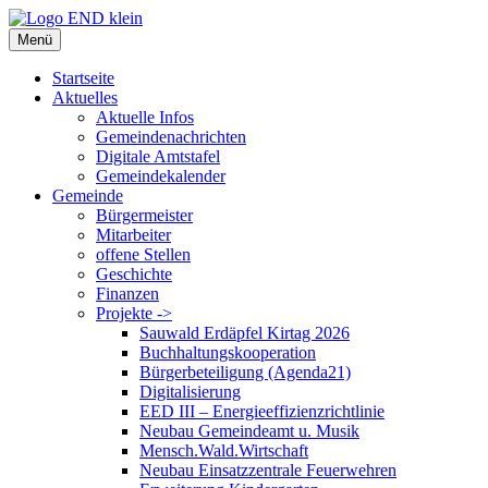
Zum
Inhalt
Menü
springen
Startseite
Aktuelles
Aktuelle Infos
Gemeindenachrichten
Digitale Amtstafel
Gemeindekalender
Gemeinde
Bürgermeister
Mitarbeiter
offene Stellen
Geschichte
Finanzen
Projekte ->
Sauwald Erdäpfel Kirtag 2026
Buchhaltungskooperation
Bürgerbeteiligung (Agenda21)
Digitalisierung
EED III – Energieeffizienzrichtlinie
Neubau Gemeindeamt u. Musik
Mensch.Wald.Wirtschaft
Neubau Einsatzzentrale Feuerwehren