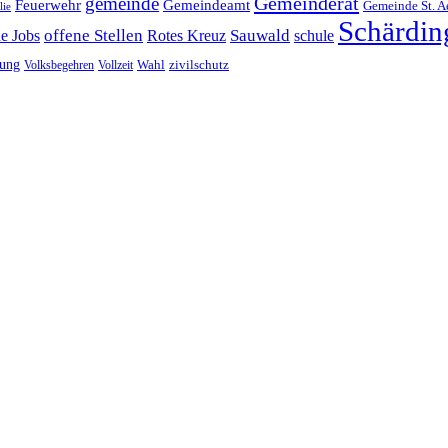
Gemeinderat
gemeinde
Gemeindeamt
Feuerwehr
Gemeinde St. A
lie
Schärdin
offene Stellen
Sauwald
ne Jobs
Rotes Kreuz
schule
tung
Wahl
Volksbegehren
Vollzeit
zivilschutz