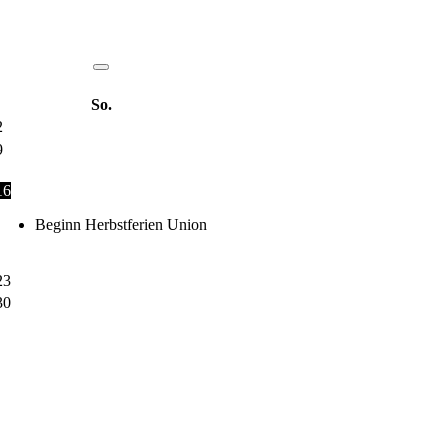
So.
2
9
16
Beginn Herbstferien Union
23
30