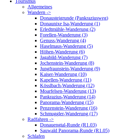
Tourismus
Allgemeines
Wandern ->
Donausteigrunde (Pankraziusweg)
Donaunixe Isa-Wanderung (1)
Erledtmühle-Wanderung (2)
Forellen-Wanderung (3)
Genuss-Wanderung (4)
Haselmaus-Wanderung (5)
Höhen-Wanderung (6)
Jagabild-Wanderung (7)
Jochenstein-Wanderung (8)
Jungfraunstein-Wanderung (9)
Kaiser-Wanderung (10)
Kapellen-Wanderung (11)
Kösslbach-Wanderung (12)
Moarfelsen-Wanderung (13)
Pankrazius-Wanderung (14)
Panorama-Wanderung (15)
Penzenstein-Wanderung (16)
Schmuggler-Wanderung (17)
Radfahren ->
Donauengtal-Runde (R1.03)
Sauwald Panorama-Runde (R1.05)
Schlafen