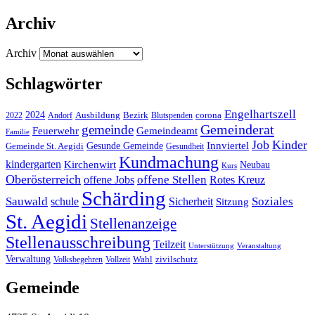
Archiv
Archiv
Schlagwörter
Engelhartszell
2024
Bezirk
corona
Ausbildung
Blutspenden
2022
Andorf
Gemeinderat
gemeinde
Gemeindeamt
Feuerwehr
Familie
Job
Kinder
Gesunde Gemeinde
Innviertel
Gemeinde St. Aegidi
Gesundheit
Kundmachung
kindergarten
Kirchenwirt
Neubau
Kurs
Oberösterreich
offene Stellen
offene Jobs
Rotes Kreuz
Schärding
Sauwald
Soziales
schule
Sicherheit
Sitzung
St. Aegidi
Stellenanzeige
Stellenausschreibung
Teilzeit
Unterstützung
Veranstaltung
Verwaltung
Wahl
Volksbegehren
Vollzeit
zivilschutz
Gemeinde