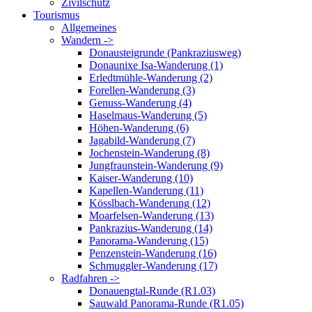
Zivilschutz
Tourismus
Allgemeines
Wandern ->
Donausteigrunde (Pankraziusweg)
Donaunixe Isa-Wanderung (1)
Erledtmühle-Wanderung (2)
Forellen-Wanderung (3)
Genuss-Wanderung (4)
Haselmaus-Wanderung (5)
Höhen-Wanderung (6)
Jagabild-Wanderung (7)
Jochenstein-Wanderung (8)
Jungfraunstein-Wanderung (9)
Kaiser-Wanderung (10)
Kapellen-Wanderung (11)
Kösslbach-Wanderung (12)
Moarfelsen-Wanderung (13)
Pankrazius-Wanderung (14)
Panorama-Wanderung (15)
Penzenstein-Wanderung (16)
Schmuggler-Wanderung (17)
Radfahren ->
Donauengtal-Runde (R1.03)
Sauwald Panorama-Runde (R1.05)