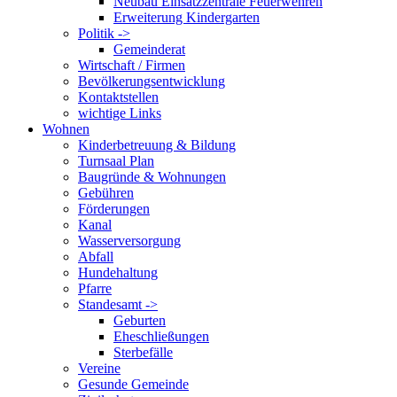
Neubau Einsatzzentrale Feuerwehren
Erweiterung Kindergarten
Politik ->
Gemeinderat
Wirtschaft / Firmen
Bevölkerungsentwicklung
Kontaktstellen
wichtige Links
Wohnen
Kinderbetreuung & Bildung
Turnsaal Plan
Baugründe & Wohnungen
Gebühren
Förderungen
Kanal
Wasserversorgung
Abfall
Hundehaltung
Pfarre
Standesamt ->
Geburten
Eheschließungen
Sterbefälle
Vereine
Gesunde Gemeinde