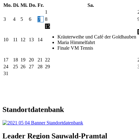
Mo.
Di.
Mi.
Do.
Fr.
Sa.
1
3
4
5
6
7
8
15
Kräuterweihe und Café der Goldhauben
10
11
12
13
14
Maria Himmelfahrt
Finale VM Tennis
17
18
19
20
21
22
24
25
26
27
28
29
31
Standortdatenbank
Leader Region Sauwald-Pramtal