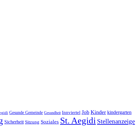
Job
Kinder
kindergarten
Gesunde Gemeinde
Innviertel
egidi
Gesundheit
g
St. Aegidi
Stellenanzeige
Soziales
Sicherheit
Sitzung