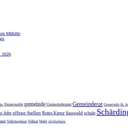
um Mithilfe
ign
. 2026
Gemeinderat
gemeinde
Gemeindeamt
Feuerwehr
Gemeinde St. A
lie
Schärdin
offene Stellen
Sauwald
ne Jobs
Rotes Kreuz
schule
tung
Wahl
Volksbegehren
Vollzeit
zivilschutz