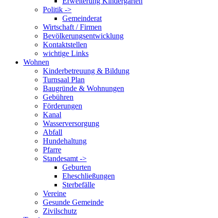
Erweiterung Kindergarten
Politik ->
Gemeinderat
Wirtschaft / Firmen
Bevölkerungsentwicklung
Kontaktstellen
wichtige Links
Wohnen
Kinderbetreuung & Bildung
Turnsaal Plan
Baugründe & Wohnungen
Gebühren
Förderungen
Kanal
Wasserversorgung
Abfall
Hundehaltung
Pfarre
Standesamt ->
Geburten
Eheschließungen
Sterbefälle
Vereine
Gesunde Gemeinde
Zivilschutz