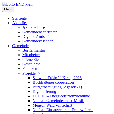
Zum
Inhalt
Menü
springen
Startseite
Aktuelles
Aktuelle Infos
Gemeindenachrichten
Digitale Amtstafel
Gemeindekalender
Gemeinde
Bürgermeister
Mitarbeiter
offene Stellen
Geschichte
Finanzen
Projekte ->
Sauwald Erdäpfel Kirtag 2026
Buchhaltungskooperation
Bürgerbeteiligung (Agenda21)
Digitalisierung
EED III – Energieeffizienzrichtlinie
Neubau Gemeindeamt u. Musik
Mensch.Wald.Wirtschaft
Neubau Einsatzzentrale Feuerwehren