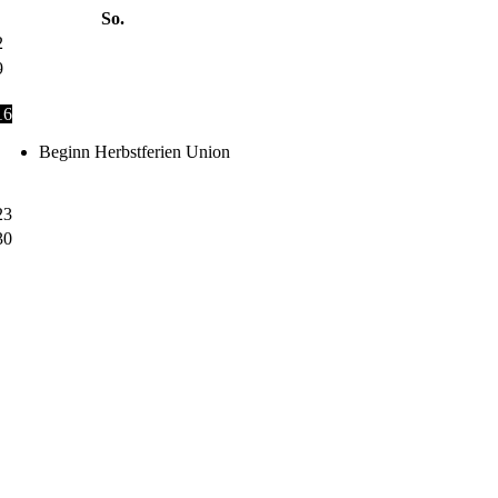
So.
2
9
16
Beginn Herbstferien Union
23
30