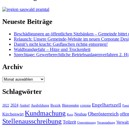
Neueste Beiträge
Beschädigungen an öffentlichen Sitzbänken – Gemeinde bittet 
Relaunch: Unsere Gemeinde-Website im neuen Corporate Des
Damit’s nicht kracht: Gasflaschen richtig entsorgen!
Waldbrandgefahr – Hitze und Trockenheit
Sprechtage: Gewerberechtliche Betriebsanlagenverfahren 2. Hj
Archiv
Archiv
Schlagwörter
Engelhartszell
2024
Bezirk
corona
Ausbildung
Blutspenden
2022
Andorf
Fami
Kundmachung
Oberösterreich
Kirchenwirt
offe
Neubau
Kurs
Stellenausschreibung
Teilzeit
Verwal
Unterstützung
Veranstaltung