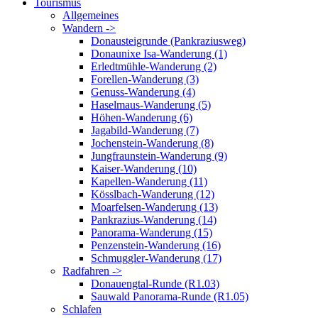
Tourismus
Allgemeines
Wandern ->
Donausteigrunde (Pankraziusweg)
Donaunixe Isa-Wanderung (1)
Erledtmühle-Wanderung (2)
Forellen-Wanderung (3)
Genuss-Wanderung (4)
Haselmaus-Wanderung (5)
Höhen-Wanderung (6)
Jagabild-Wanderung (7)
Jochenstein-Wanderung (8)
Jungfraunstein-Wanderung (9)
Kaiser-Wanderung (10)
Kapellen-Wanderung (11)
Kösslbach-Wanderung (12)
Moarfelsen-Wanderung (13)
Pankrazius-Wanderung (14)
Panorama-Wanderung (15)
Penzenstein-Wanderung (16)
Schmuggler-Wanderung (17)
Radfahren ->
Donauengtal-Runde (R1.03)
Sauwald Panorama-Runde (R1.05)
Schlafen