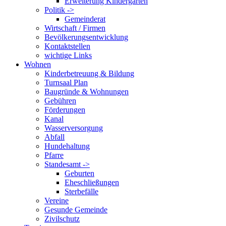
Erweiterung Kindergarten
Politik ->
Gemeinderat
Wirtschaft / Firmen
Bevölkerungsentwicklung
Kontaktstellen
wichtige Links
Wohnen
Kinderbetreuung & Bildung
Turnsaal Plan
Baugründe & Wohnungen
Gebühren
Förderungen
Kanal
Wasserversorgung
Abfall
Hundehaltung
Pfarre
Standesamt ->
Geburten
Eheschließungen
Sterbefälle
Vereine
Gesunde Gemeinde
Zivilschutz