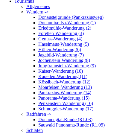
Tourismus
Allgemeines
Wandern ->
Donausteigrunde (Pankraziusweg)
Donaunixe Isa-Wanderung (1)
Erledtmühle-Wanderung (2)
Forellen-Wanderung (3)
Genuss-Wanderung (4)
Haselmaus-Wanderung (5)
Höhen-Wanderung (6)
Jagabild-Wanderung (7)
Jochenstein-Wanderung (8)
Jungfraunstein-Wanderung (9)
Kaiser-Wanderung (10)
Kapellen-Wanderung (11)
Kösslbach-Wanderung (12)
Moarfelsen-Wanderung (13)
Pankrazius-Wanderung (14)
Panorama-Wanderung (15)
Penzenstein-Wanderung (16)
Schmuggler-Wanderung (17)
Radfahren ->
Donauengtal-Runde (R1.03)
Sauwald Panorama-Runde (R1.05)
Schlafen