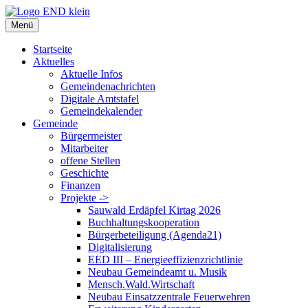
Zum
Inhalt
Menü
springen
Startseite
Aktuelles
Aktuelle Infos
Gemeindenachrichten
Digitale Amtstafel
Gemeindekalender
Gemeinde
Bürgermeister
Mitarbeiter
offene Stellen
Geschichte
Finanzen
Projekte ->
Sauwald Erdäpfel Kirtag 2026
Buchhaltungskooperation
Bürgerbeteiligung (Agenda21)
Digitalisierung
EED III – Energieeffizienzrichtlinie
Neubau Gemeindeamt u. Musik
Mensch.Wald.Wirtschaft
Neubau Einsatzzentrale Feuerwehren