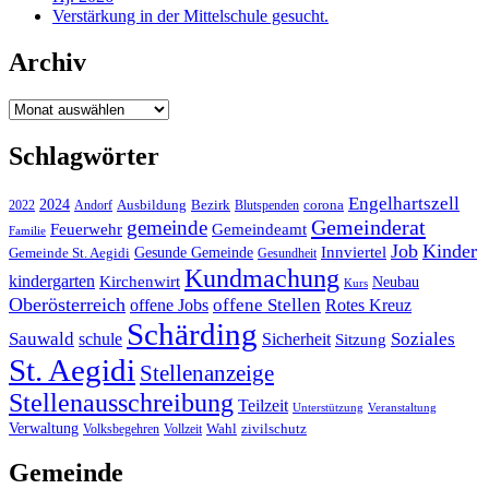
Verstärkung in der Mittelschule gesucht.
Archiv
Archiv
Schlagwörter
Engelhartszell
2024
Bezirk
corona
Ausbildung
Blutspenden
2022
Andorf
Gemeinderat
gemeinde
Gemeindeamt
Feuerwehr
Familie
Job
Kinder
Gesunde Gemeinde
Innviertel
Gemeinde St. Aegidi
Gesundheit
Kundmachung
kindergarten
Kirchenwirt
Neubau
Kurs
Oberösterreich
offene Stellen
offene Jobs
Rotes Kreuz
Schärding
Sauwald
Soziales
schule
Sicherheit
Sitzung
St. Aegidi
Stellenanzeige
Stellenausschreibung
Teilzeit
Unterstützung
Veranstaltung
Verwaltung
Wahl
Volksbegehren
Vollzeit
zivilschutz
Gemeinde