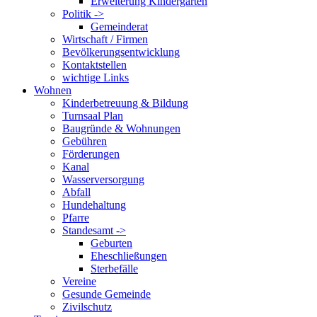
Erweiterung Kindergarten
Politik ->
Gemeinderat
Wirtschaft / Firmen
Bevölkerungsentwicklung
Kontaktstellen
wichtige Links
Wohnen
Kinderbetreuung & Bildung
Turnsaal Plan
Baugründe & Wohnungen
Gebühren
Förderungen
Kanal
Wasserversorgung
Abfall
Hundehaltung
Pfarre
Standesamt ->
Geburten
Eheschließungen
Sterbefälle
Vereine
Gesunde Gemeinde
Zivilschutz