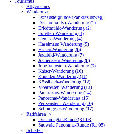
Tourismus
Allgemeines
Wandern ->
Donausteigrunde (Pankraziusweg)
Donaunixe Isa-Wanderung (1)
Erledtmühle-Wanderung (2)
Forellen-Wanderung (3)
Genuss-Wanderung (4)
Haselmaus-Wanderung (5)
Höhen-Wanderung (6)
Jagabild-Wanderung (7)
Jochenstein-Wanderung (8)
Jungfraunstein-Wanderung (9)
Kaiser-Wanderung (10)
Kapellen-Wanderung (11)
Kösslbach-Wanderung (12)
Moarfelsen-Wanderung (13)
Pankrazius-Wanderung (14)
Panorama-Wanderung (15)
Penzenstein-Wanderung (16)
Schmuggler-Wanderung (17)
Radfahren ->
Donauengtal-Runde (R1.03)
Sauwald Panorama-Runde (R1.05)
Schlafen