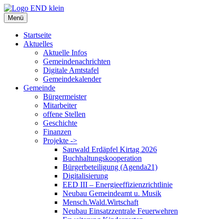
Zum
Inhalt
Menü
springen
Startseite
Aktuelles
Aktuelle Infos
Gemeindenachrichten
Digitale Amtstafel
Gemeindekalender
Gemeinde
Bürgermeister
Mitarbeiter
offene Stellen
Geschichte
Finanzen
Projekte ->
Sauwald Erdäpfel Kirtag 2026
Buchhaltungskooperation
Bürgerbeteiligung (Agenda21)
Digitalisierung
EED III – Energieeffizienzrichtlinie
Neubau Gemeindeamt u. Musik
Mensch.Wald.Wirtschaft
Neubau Einsatzzentrale Feuerwehren