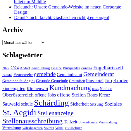
bittet um Mithilfe
Relaunch: Unsere Gemeinde-Website im neuen Corporate
Design
Damit’s nicht kracht: Gasflaschen richtig entsorgen!
Archiv
Archiv
Schlagwörter
Engelhartszell
2024
Bezirk
corona
Ausbildung
Blutspenden
2022
Andorf
Gemeinderat
gemeinde
Gemeindeamt
Feuerwehr
Familie
Job
Kinder
Gesunde Gemeinde
Innviertel
Gemeinde St. Aegidi
Gesundheit
Kundmachung
kindergarten
Kirchenwirt
Neubau
Kurs
Oberösterreich
offene Stellen
offene Jobs
Rotes Kreuz
Schärding
Sauwald
Soziales
schule
Sicherheit
Sitzung
St. Aegidi
Stellenanzeige
Stellenausschreibung
Teilzeit
Unterstützung
Veranstaltung
Verwaltung
Wahl
Volksbegehren
Vollzeit
zivilschutz