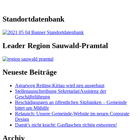
Standortdatenbank
Leader Region Sauwald-Pramtal
Neueste Beiträge
Agrarweg Reiting-Kiriau wird neu ausgebaut
Stellenausschreibung Sekretariat/Assistenz der
Geschäftsführung
Beschädigungen an öffentlichen Sitzbänken – Gemeinde
bittet um Mithilfe
Relaunch: Unsere Gemeinde-Website im neuen Corporate
Design
Damit’s nicht kracht: Gasflaschen richtig entsorgen!
Archiv