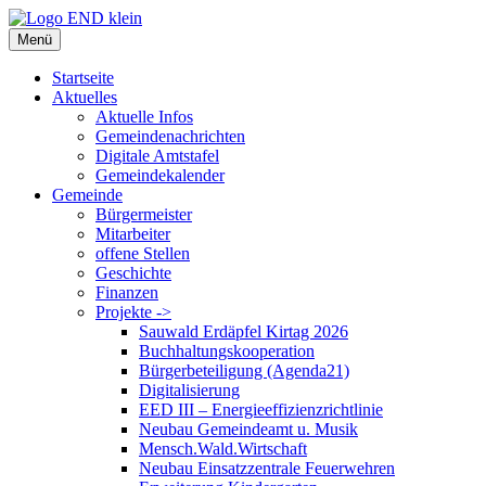
Zum
Inhalt
Menü
springen
Startseite
Aktuelles
Aktuelle Infos
Gemeindenachrichten
Digitale Amtstafel
Gemeindekalender
Gemeinde
Bürgermeister
Mitarbeiter
offene Stellen
Geschichte
Finanzen
Projekte ->
Sauwald Erdäpfel Kirtag 2026
Buchhaltungskooperation
Bürgerbeteiligung (Agenda21)
Digitalisierung
EED III – Energieeffizienzrichtlinie
Neubau Gemeindeamt u. Musik
Mensch.Wald.Wirtschaft
Neubau Einsatzzentrale Feuerwehren