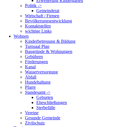
Erweiterung Kindergarten
Politik ->
Gemeinderat
Wirtschaft / Firmen
Bevölkerungsentwicklung
Kontaktstellen
wichtige Links
Wohnen
Kinderbetreuung & Bildung
Turnsaal Plan
Baugründe & Wohnungen
Gebühren
Förderungen
Kanal
Wasserversorgung
Abfall
Hundehaltung
Pfarre
Standesamt ->
Geburten
Eheschließungen
Sterbefälle
Vereine
Gesunde Gemeinde
Zivilschutz