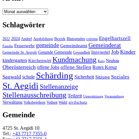
Archiv
Schlagwörter
Engelhartszell
2024
Bezirk
corona
Ausbildung
Blutspenden
2022
Andorf
Gemeinderat
gemeinde
Gemeindeamt
Feuerwehr
Familie
Job
Kinder
Gesunde Gemeinde
Innviertel
Gemeinde St. Aegidi
Gesundheit
Kundmachung
kindergarten
Kirchenwirt
Neubau
Kurs
Oberösterreich
offene Stellen
offene Jobs
Rotes Kreuz
Schärding
Sauwald
Soziales
schule
Sicherheit
Sitzung
St. Aegidi
Stellenanzeige
Stellenausschreibung
Teilzeit
Unterstützung
Veranstaltung
Verwaltung
Wahl
Volksbegehren
Vollzeit
zivilschutz
Gemeinde
4725 St. Aegidi 10
Tel.:
+43 7717 7355-0