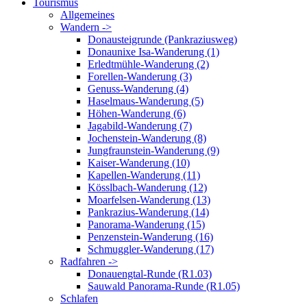
Tourismus
Allgemeines
Wandern ->
Donausteigrunde (Pankraziusweg)
Donaunixe Isa-Wanderung (1)
Erledtmühle-Wanderung (2)
Forellen-Wanderung (3)
Genuss-Wanderung (4)
Haselmaus-Wanderung (5)
Höhen-Wanderung (6)
Jagabild-Wanderung (7)
Jochenstein-Wanderung (8)
Jungfraunstein-Wanderung (9)
Kaiser-Wanderung (10)
Kapellen-Wanderung (11)
Kösslbach-Wanderung (12)
Moarfelsen-Wanderung (13)
Pankrazius-Wanderung (14)
Panorama-Wanderung (15)
Penzenstein-Wanderung (16)
Schmuggler-Wanderung (17)
Radfahren ->
Donauengtal-Runde (R1.03)
Sauwald Panorama-Runde (R1.05)
Schlafen