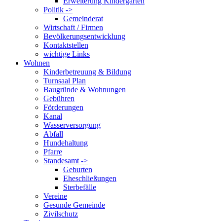
Erweiterung Kindergarten
Politik ->
Gemeinderat
Wirtschaft / Firmen
Bevölkerungsentwicklung
Kontaktstellen
wichtige Links
Wohnen
Kinderbetreuung & Bildung
Turnsaal Plan
Baugründe & Wohnungen
Gebühren
Förderungen
Kanal
Wasserversorgung
Abfall
Hundehaltung
Pfarre
Standesamt ->
Geburten
Eheschließungen
Sterbefälle
Vereine
Gesunde Gemeinde
Zivilschutz