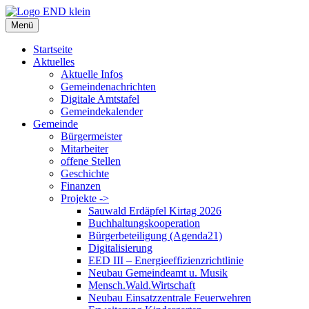
Zum
Inhalt
Menü
springen
Startseite
Aktuelles
Aktuelle Infos
Gemeindenachrichten
Digitale Amtstafel
Gemeindekalender
Gemeinde
Bürgermeister
Mitarbeiter
offene Stellen
Geschichte
Finanzen
Projekte ->
Sauwald Erdäpfel Kirtag 2026
Buchhaltungskooperation
Bürgerbeteiligung (Agenda21)
Digitalisierung
EED III – Energieeffizienzrichtlinie
Neubau Gemeindeamt u. Musik
Mensch.Wald.Wirtschaft
Neubau Einsatzzentrale Feuerwehren