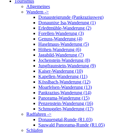
Tourismus
Allgemeines
Wandern ->
Donausteigrunde (Pankraziusweg)
Donaunixe Isa-Wanderung (1)
Erledtmühle-Wanderung (2)
Forellen-Wanderung (3)
Genuss-Wanderung (4)
Haselmaus-Wanderung (5)
Höhen-Wanderung (6)
Jagabild-Wanderung (7)
Jochenstein-Wanderung (8)
Jungfraunstein-Wanderung (9)
Kaiser-Wanderung (10)
Kapellen-Wanderung (11)
Kösslbach-Wanderung (12)
Moarfelsen-Wanderung (13)
Pankrazius-Wanderung (14)
Panorama-Wanderung (15)
Penzenstein-Wanderung (16)
Schmuggler-Wanderung (17)
Radfahren ->
Donauengtal-Runde (R1.03)
Sauwald Panorama-Runde (R1.05)
Schlafen