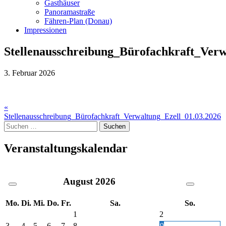
Gasthäuser
Panoramastraße
Fähren-Plan (Donau)
Impressionen
Stellenausschreibung_Bürofachkraft_Verw
3. Februar 2026
Beitragsnavigation
«
Stellenausschreibung_Bürofachkraft_Verwaltung_Ezell_01.03.2026
Suche
nach:
Veranstaltungskalendar
August
2026
Mo.
Di.
Mi.
Do.
Fr.
Sa.
So.
1
2
3
4
5
6
7
8
9