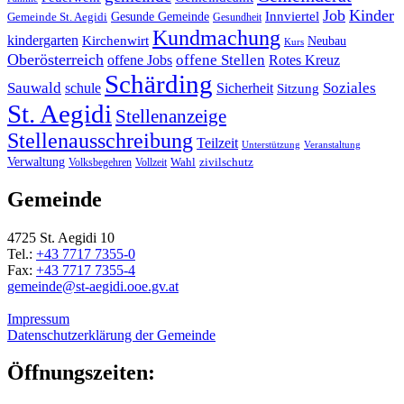
Job
Kinder
Gesunde Gemeinde
Innviertel
Gemeinde St. Aegidi
Gesundheit
Kundmachung
kindergarten
Kirchenwirt
Neubau
Kurs
Oberösterreich
offene Stellen
offene Jobs
Rotes Kreuz
Schärding
Sauwald
Soziales
schule
Sicherheit
Sitzung
St. Aegidi
Stellenanzeige
Stellenausschreibung
Teilzeit
Unterstützung
Veranstaltung
Verwaltung
Wahl
Volksbegehren
Vollzeit
zivilschutz
Gemeinde
4725 St. Aegidi 10
Tel.:
+43 7717 7355-0
Fax:
+43 7717 7355-4
gemeinde@st-aegidi.ooe.gv.at
Impressum
Datenschutzerklärung der Gemeinde
Öffnungszeiten: