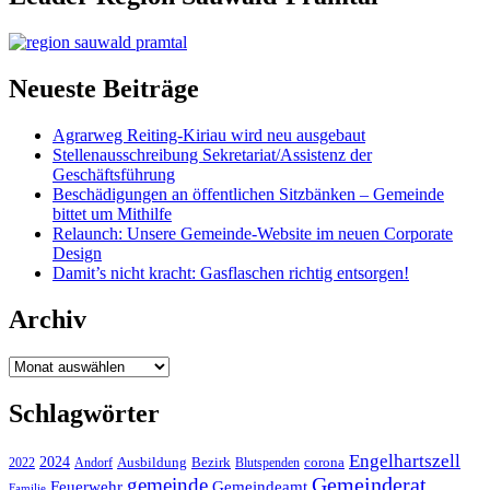
Neueste Beiträge
Agrarweg Reiting-Kiriau wird neu ausgebaut
Stellenausschreibung Sekretariat/Assistenz der
Geschäftsführung
Beschädigungen an öffentlichen Sitzbänken – Gemeinde
bittet um Mithilfe
Relaunch: Unsere Gemeinde-Website im neuen Corporate
Design
Damit’s nicht kracht: Gasflaschen richtig entsorgen!
Archiv
Archiv
Schlagwörter
Engelhartszell
2024
Bezirk
corona
Ausbildung
Blutspenden
2022
Andorf
Gemeinderat
gemeinde
Gemeindeamt
Feuerwehr
Familie