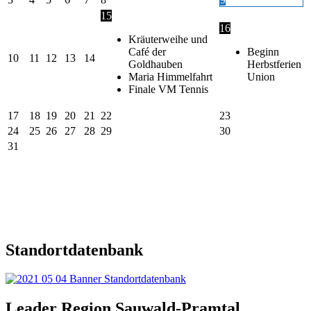
15
16
Kräuterweihe und
Café der
Beginn
10
11
12
13
14
Goldhauben
Herbstferien
Maria Himmelfahrt
Union
Finale VM Tennis
17
18
19
20
21
22
23
24
25
26
27
28
29
30
31
Standortdatenbank
Leader Region Sauwald-Pramtal