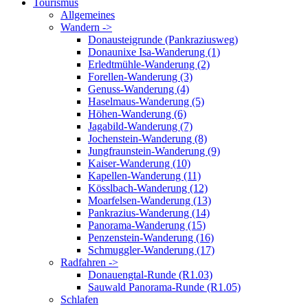
Tourismus
Allgemeines
Wandern ->
Donausteigrunde (Pankraziusweg)
Donaunixe Isa-Wanderung (1)
Erledtmühle-Wanderung (2)
Forellen-Wanderung (3)
Genuss-Wanderung (4)
Haselmaus-Wanderung (5)
Höhen-Wanderung (6)
Jagabild-Wanderung (7)
Jochenstein-Wanderung (8)
Jungfraunstein-Wanderung (9)
Kaiser-Wanderung (10)
Kapellen-Wanderung (11)
Kösslbach-Wanderung (12)
Moarfelsen-Wanderung (13)
Pankrazius-Wanderung (14)
Panorama-Wanderung (15)
Penzenstein-Wanderung (16)
Schmuggler-Wanderung (17)
Radfahren ->
Donauengtal-Runde (R1.03)
Sauwald Panorama-Runde (R1.05)
Schlafen