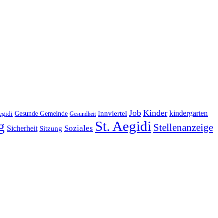
Job
Kinder
kindergarten
Gesunde Gemeinde
Innviertel
egidi
Gesundheit
g
St. Aegidi
Stellenanzeige
Soziales
Sicherheit
Sitzung