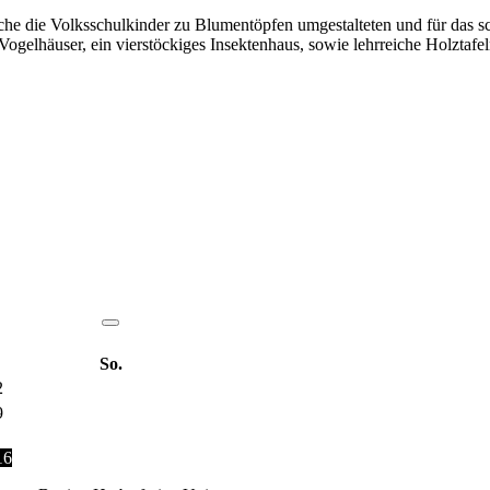
 die Volksschulkinder zu Blumentöpfen umgestalteten und für das sch
ogelhäuser, ein vierstöckiges Insektenhaus, sowie lehrreiche Holztafel
So.
2
9
16