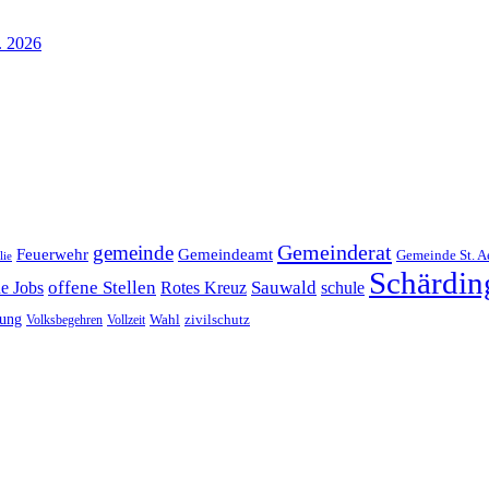
. 2026
Gemeinderat
gemeinde
Gemeindeamt
Feuerwehr
Gemeinde St. A
lie
Schärdin
offene Stellen
Sauwald
ne Jobs
Rotes Kreuz
schule
tung
Wahl
Volksbegehren
Vollzeit
zivilschutz