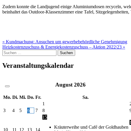
Zudem konnte die Landjugend einige Aluminiumdosen recyceln, welche
beinhaltet das Outdoor-Klassenzimmer eine Tafel, Sitzgelegenheiten, V
Beitragsnavigation
« Kundmachung: Ansuchen um gewerbebehördliche Genehmigung
Heizkostenzuschuss & Energiekostenzuschuss – Aktion 2022/23 »
Suche
nach:
Veranstaltungskalendar
August
2026
Mo.
Di.
Mi.
Do.
Fr.
Sa.
1
3
4
5
6
7
8
15
Kräuterweihe und Café der Goldhauben
10
11
12
13
14