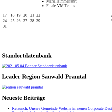
Maria Himmelfahrt
Finale VM Tennis
17
18
19
20
21
22
24
25
26
27
28
29
31
Standortdatenbank
Leader Region Sauwald-Pramtal
Neueste Beiträge
Relaunch: Unsere Gemeinde-Website im neuen Corporate Des