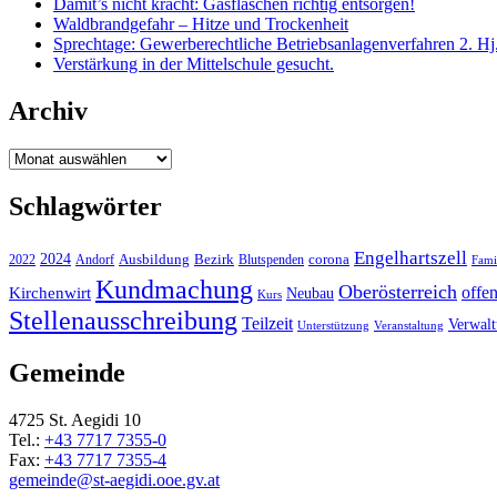
Damit’s nicht kracht: Gasflaschen richtig entsorgen!
Waldbrandgefahr – Hitze und Trockenheit
Sprechtage: Gewerberechtliche Betriebsanlagenverfahren 2. Hj
Verstärkung in der Mittelschule gesucht.
Archiv
Archiv
Schlagwörter
Engelhartszell
2024
Bezirk
corona
Ausbildung
Blutspenden
2022
Andorf
Fami
Kundmachung
Oberösterreich
Kirchenwirt
offe
Neubau
Kurs
Stellenausschreibung
Teilzeit
Verwal
Unterstützung
Veranstaltung
Gemeinde
4725 St. Aegidi 10
Tel.:
+43 7717 7355-0
Fax:
+43 7717 7355-4
gemeinde@st-aegidi.ooe.gv.at