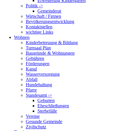
Erweiterung Kindergarten
Politik ->
Gemeinderat
Wirtschaft / Firmen
Bevölkerungsentwicklung
Kontaktstellen
wichtige Links
Wohnen
Kinderbetreuung & Bildung
Turnsaal Plan
Baugründe & Wohnungen
Gebühren
Förderungen
Kanal
Wasserversorgung
Abfall
Hundehaltung
Pfarre
Standesamt ->
Geburten
Eheschließungen
Sterbefälle
Vereine
Gesunde Gemeinde
Zivilschutz