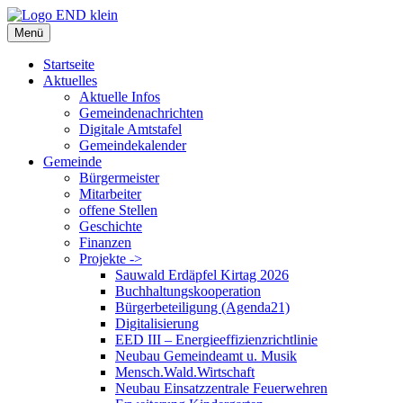
Zum
Inhalt
Menü
springen
Startseite
Aktuelles
Aktuelle Infos
Gemeindenachrichten
Digitale Amtstafel
Gemeindekalender
Gemeinde
Bürgermeister
Mitarbeiter
offene Stellen
Geschichte
Finanzen
Projekte ->
Sauwald Erdäpfel Kirtag 2026
Buchhaltungskooperation
Bürgerbeteiligung (Agenda21)
Digitalisierung
EED III – Energieeffizienzrichtlinie
Neubau Gemeindeamt u. Musik
Mensch.Wald.Wirtschaft
Neubau Einsatzzentrale Feuerwehren