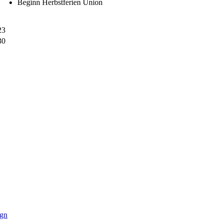
Beginn Herbstferien Union
23
30
ign