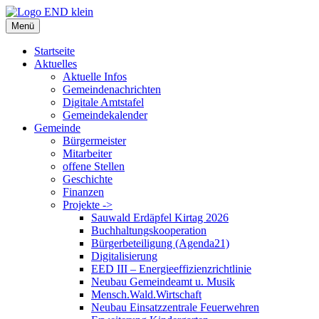
Zum
Inhalt
Menü
springen
Startseite
Aktuelles
Aktuelle Infos
Gemeindenachrichten
Digitale Amtstafel
Gemeindekalender
Gemeinde
Bürgermeister
Mitarbeiter
offene Stellen
Geschichte
Finanzen
Projekte ->
Sauwald Erdäpfel Kirtag 2026
Buchhaltungskooperation
Bürgerbeteiligung (Agenda21)
Digitalisierung
EED III – Energieeffizienzrichtlinie
Neubau Gemeindeamt u. Musik
Mensch.Wald.Wirtschaft
Neubau Einsatzzentrale Feuerwehren