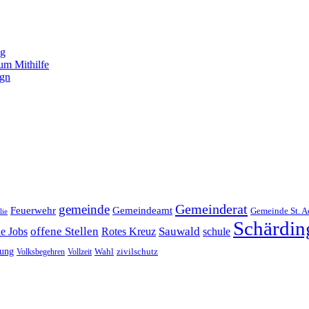
ng
um Mithilfe
ign
Gemeinderat
gemeinde
Gemeindeamt
Feuerwehr
Gemeinde St. A
lie
Schärdin
offene Stellen
Sauwald
ne Jobs
Rotes Kreuz
schule
tung
Wahl
Volksbegehren
Vollzeit
zivilschutz