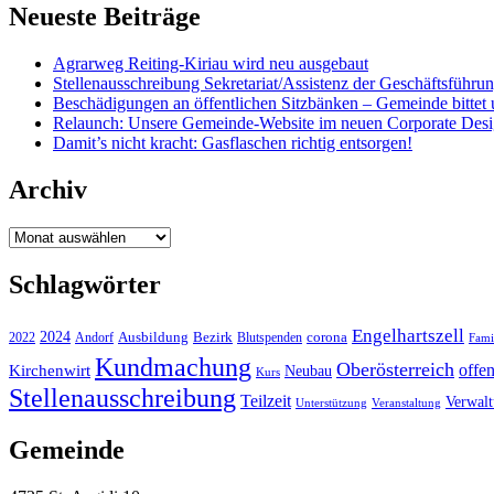
Neueste Beiträge
Agrarweg Reiting-Kiriau wird neu ausgebaut
Stellenausschreibung Sekretariat/Assistenz der Geschäftsführu
Beschädigungen an öffentlichen Sitzbänken – Gemeinde bittet 
Relaunch: Unsere Gemeinde-Website im neuen Corporate Des
Damit’s nicht kracht: Gasflaschen richtig entsorgen!
Archiv
Archiv
Schlagwörter
Engelhartszell
2024
Bezirk
corona
Ausbildung
Blutspenden
2022
Andorf
Fami
Kundmachung
Oberösterreich
Kirchenwirt
offe
Neubau
Kurs
Stellenausschreibung
Teilzeit
Verwal
Unterstützung
Veranstaltung
Gemeinde