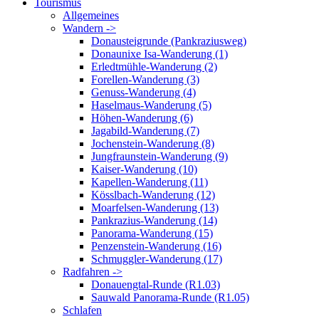
Tourismus
Allgemeines
Wandern ->
Donausteigrunde (Pankraziusweg)
Donaunixe Isa-Wanderung (1)
Erledtmühle-Wanderung (2)
Forellen-Wanderung (3)
Genuss-Wanderung (4)
Haselmaus-Wanderung (5)
Höhen-Wanderung (6)
Jagabild-Wanderung (7)
Jochenstein-Wanderung (8)
Jungfraunstein-Wanderung (9)
Kaiser-Wanderung (10)
Kapellen-Wanderung (11)
Kösslbach-Wanderung (12)
Moarfelsen-Wanderung (13)
Pankrazius-Wanderung (14)
Panorama-Wanderung (15)
Penzenstein-Wanderung (16)
Schmuggler-Wanderung (17)
Radfahren ->
Donauengtal-Runde (R1.03)
Sauwald Panorama-Runde (R1.05)
Schlafen