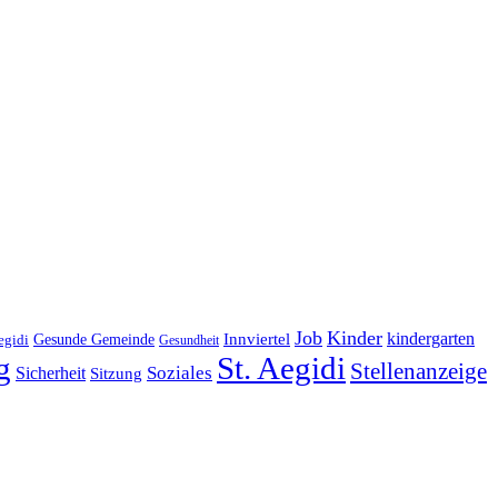
Job
Kinder
kindergarten
Gesunde Gemeinde
Innviertel
egidi
Gesundheit
g
St. Aegidi
Stellenanzeige
Soziales
Sicherheit
Sitzung