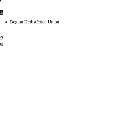
9
16
Beginn Herbstferien Union
23
30