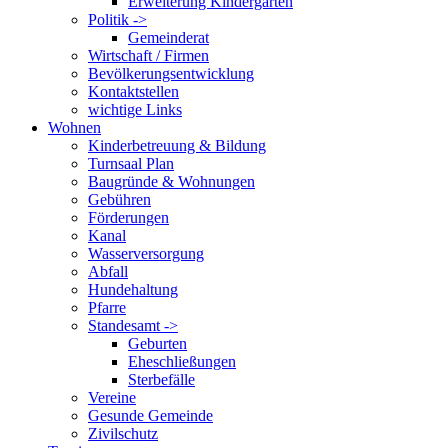
Erweiterung Kindergarten
Politik ->
Gemeinderat
Wirtschaft / Firmen
Bevölkerungsentwicklung
Kontaktstellen
wichtige Links
Wohnen
Kinderbetreuung & Bildung
Turnsaal Plan
Baugründe & Wohnungen
Gebühren
Förderungen
Kanal
Wasserversorgung
Abfall
Hundehaltung
Pfarre
Standesamt ->
Geburten
Eheschließungen
Sterbefälle
Vereine
Gesunde Gemeinde
Zivilschutz