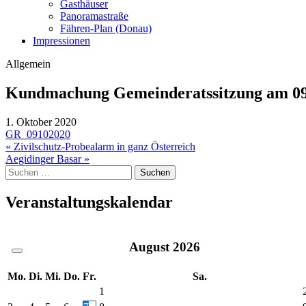
Gasthäuser
Panoramastraße
Fähren-Plan (Donau)
Impressionen
Allgemein
Kundmachung Gemeinderatssitzung am 09
1. Oktober 2020
GR_09102020
Beitragsnavigation
« Zivilschutz-Probealarm in ganz Österreich
Aegidinger Basar »
Suche
nach:
Veranstaltungskalendar
August
2026
Mo.
Di.
Mi.
Do.
Fr.
Sa.
1