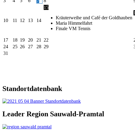
3
4
5
6
7
8
15
Kräuterweihe und Café der Goldhauben
10
11
12
13
14
Maria Himmelfahrt
Finale VM Tennis
17
18
19
20
21
22
24
25
26
27
28
29
31
Standortdatenbank
Leader Region Sauwald-Pramtal