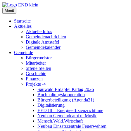
Zum
Inhalt
Menü
springen
Startseite
Aktuelles
Aktuelle Infos
Gemeindenachrichten
Digitale Amtstafel
Gemeindekalender
Gemeinde
Bürgermeister
Mitarbeiter
offene Stellen
Geschichte
Finanzen
Projekte ->
Sauwald Erdäpfel Kirtag 2026
Buchhaltungskooperation
Bürgerbeteiligung (Agenda21)
Digitalisierung
EED III – Energieeffizienzrichtlinie
Neubau Gemeindeamt u. Musik
Mensch.Wald.Wirtschaft
Neubau Einsatzzentrale Feuerwehren