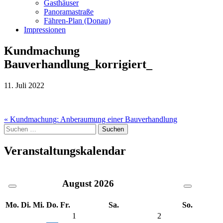
Gasthäuser
Panoramastraße
Fähren-Plan (Donau)
Impressionen
Kundmachung
Bauverhandlung_korrigiert_
11. Juli 2022
Beitragsnavigation
« Kundmachung: Anberaumung einer Bauverhandlung
Suche
nach:
Veranstaltungskalendar
August
2026
Mo.
Di.
Mi.
Do.
Fr.
Sa.
So.
1
2