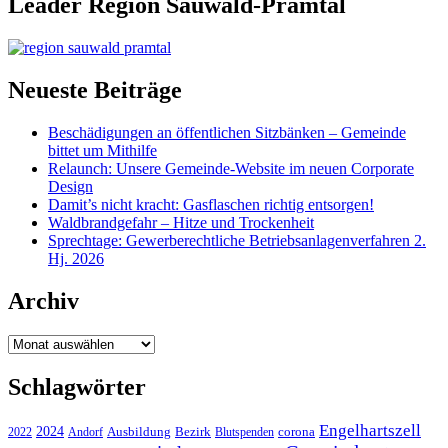
Leader Region Sauwald-Pramtal
Neueste Beiträge
Beschädigungen an öffentlichen Sitzbänken – Gemeinde
bittet um Mithilfe
Relaunch: Unsere Gemeinde-Website im neuen Corporate
Design
Damit’s nicht kracht: Gasflaschen richtig entsorgen!
Waldbrandgefahr – Hitze und Trockenheit
Sprechtage: Gewerberechtliche Betriebsanlagenverfahren 2.
Hj. 2026
Archiv
Archiv
Schlagwörter
Engelhartszell
2024
Bezirk
corona
Ausbildung
Blutspenden
2022
Andorf