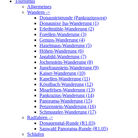
Tourismus
Allgemeines
Wandern ->
Donausteigrunde (Pankraziusweg)
Donaunixe Isa-Wanderung (1)
Erledtmühle-Wanderung (2)
Forellen-Wanderung (3)
Genuss-Wanderung (4)
Haselmaus-Wanderung (5)
Höhen-Wanderung (6)
Jagabild-Wanderung (7)
Jochenstein-Wanderung (8)
Jungfraunstein-Wanderung (9)
Kaiser-Wanderung (10)
Kapellen-Wanderung (11)
Kösslbach-Wanderung (12)
Moarfelsen-Wanderung (13)
Pankrazius-Wanderung (14)
Panorama-Wanderung (15)
Penzenstein-Wanderung (16)
Schmuggler-Wanderung (17)
Radfahren ->
Donauengtal-Runde (R1.03)
Sauwald Panorama-Runde (R1.05)
Schlafen