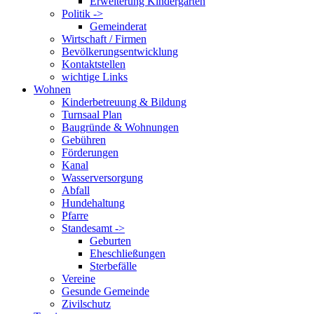
Erweiterung Kindergarten
Politik ->
Gemeinderat
Wirtschaft / Firmen
Bevölkerungsentwicklung
Kontaktstellen
wichtige Links
Wohnen
Kinderbetreuung & Bildung
Turnsaal Plan
Baugründe & Wohnungen
Gebühren
Förderungen
Kanal
Wasserversorgung
Abfall
Hundehaltung
Pfarre
Standesamt ->
Geburten
Eheschließungen
Sterbefälle
Vereine
Gesunde Gemeinde
Zivilschutz