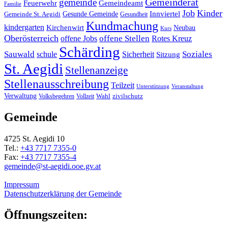
Gemeinderat
gemeinde
Gemeindeamt
Feuerwehr
Familie
Job
Kinder
Gesunde Gemeinde
Innviertel
Gemeinde St. Aegidi
Gesundheit
Kundmachung
kindergarten
Kirchenwirt
Neubau
Kurs
Oberösterreich
offene Stellen
offene Jobs
Rotes Kreuz
Schärding
Sauwald
Soziales
schule
Sicherheit
Sitzung
St. Aegidi
Stellenanzeige
Stellenausschreibung
Teilzeit
Unterstützung
Veranstaltung
Verwaltung
Wahl
Volksbegehren
Vollzeit
zivilschutz
Gemeinde
4725 St. Aegidi 10
Tel.:
+43 7717 7355-0
Fax:
+43 7717 7355-4
gemeinde@st-aegidi.ooe.gv.at
Impressum
Datenschutzerklärung der Gemeinde
Öffnungszeiten: