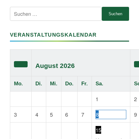
Suche
nach:
VERANSTALTUNGSKALENDAR
August
2026
Mo.
Di.
Mi.
Do.
Fr.
Sa.
S
1
2
3
4
5
6
7
8
9
15