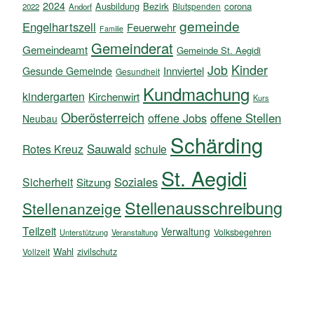
2024
Ausbildung
Bezirk
corona
Blutspenden
2022
Andorf
gemeinde
Engelhartszell
Feuerwehr
Familie
Gemeinderat
Gemeindeamt
Gemeinde St. Aegidi
Kinder
Job
Innviertel
Gesunde Gemeinde
Gesundheit
Kundmachung
kindergarten
Kirchenwirt
Kurs
Oberösterreich
offene Jobs
offene Stellen
Neubau
Schärding
Sauwald
Rotes Kreuz
schule
St. Aegidi
Soziales
Sicherheit
Sitzung
Stellenausschreibung
Stellenanzeige
Teilzeit
Verwaltung
Volksbegehren
Unterstützung
Veranstaltung
Wahl
zivilschutz
Vollzeit