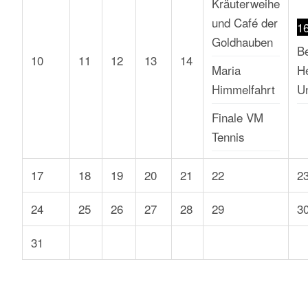
Kräuterweihe
und Café der
1
Goldhauben
B
10
11
12
13
14
Maria
He
Himmelfahrt
U
Finale VM
Tennis
17
18
19
20
21
22
2
24
25
26
27
28
29
3
31