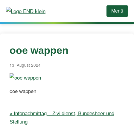
Zum
Inhalt
Menü
springen
ooe wappen
13. August 2024
ooe wappen
Beitragsnavigation
« Infonachmittag – Zivildienst, Bundesheer und
Stellung