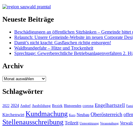
Neueste Beiträge
Beschädigungen an öffentlichen Sitzbänken – Gemeinde bittet 
Relaunch: Unsere Gemeinde-Website im neuen Corporate Des
Damit’s nicht kracht: Gasflaschen richtig entsorgen!
Waldbrandgefahr – Hitze und Trockenheit
Sprechtage: Gewerberechtliche Betriebsanlagenverfahren 2. Hj
Archiv
Archiv
Schlagwörter
Engelhartszell
2024
Bezirk
corona
Ausbildung
Blutspenden
2022
Andorf
Fami
Kundmachung
Oberösterreich
Kirchenwirt
offe
Neubau
Kurs
Stellenausschreibung
Teilzeit
Verwal
Unterstützung
Veranstaltung