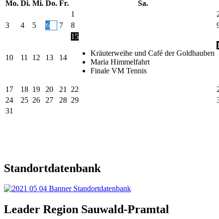
Mo.
Di.
Mi.
Do.
Fr.
Sa.
1
3
4
5
6
7
8
15
Kräuterweihe und Café der Goldhauben
10
11
12
13
14
Maria Himmelfahrt
Finale VM Tennis
17
18
19
20
21
22
24
25
26
27
28
29
31
Standortdatenbank
Leader Region Sauwald-Pramtal