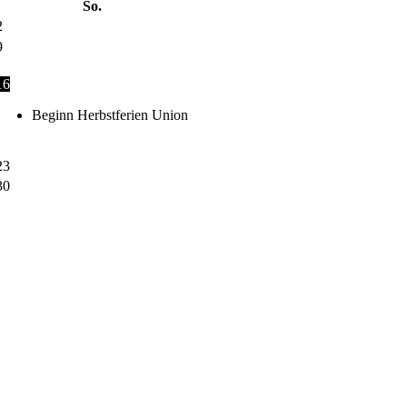
So.
2
9
16
Beginn Herbstferien Union
23
30