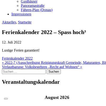
Gasthäuser
Panoramastraße
Fähren-Plan (Donau)
Impressionen
Aktuelles
,
Startseite
Ferienkalender 2022 – Spass hoch³
12. Juli 2022
Lustige Ferien garantiert!
Ferienkalender 2022
Beitragsnavigation
« 2022-7 (Ausschreibung Reinigungskraft Gemeinde, Maturanten, B
Verlautbarung: Volksbegehren „Recht auf Wohnen“ »
Suche
nach:
Veranstaltungskalendar
August
2026