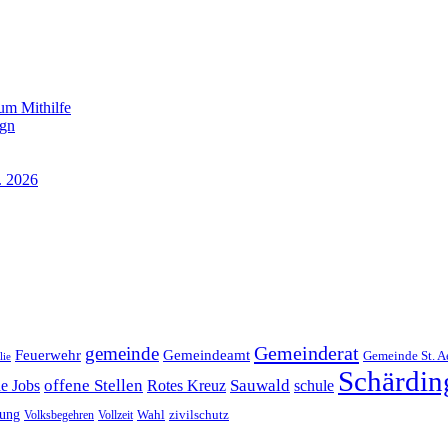
um Mithilfe
ign
. 2026
Gemeinderat
gemeinde
Gemeindeamt
Feuerwehr
Gemeinde St. A
lie
Schärdin
offene Stellen
Sauwald
ne Jobs
Rotes Kreuz
schule
tung
Wahl
Volksbegehren
Vollzeit
zivilschutz