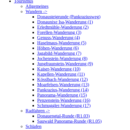
Tourismus
Allgemeines
Wandern ->
Donausteigrunde (Pankraziusweg)
Donaunixe Isa-Wanderung (1)
Erledtmühle-Wanderung (2)
Forellen-Wanderung (3)
Genuss-Wanderung (4)
Haselmaus-Wanderung (5)
Höhen-Wanderung (6)
Jagabild-Wanderung (7)
Jochenstein-Wanderung (8)
Jungfraunstein-Wanderung (9)
Kaiser-Wanderung (10)
Kapellen-Wanderung (11)
Kösslbach-Wanderung (12)
Moarfelsen-Wanderung (13)
Pankrazius-Wanderung (14)
Panorama-Wanderung (15)
Penzenstein-Wanderung (16)
Schmuggler-Wanderung (17)
Radfahren ->
Donauengtal-Runde (R1.03)
Sauwald Panorama-Runde (R1.05)
Schlafen