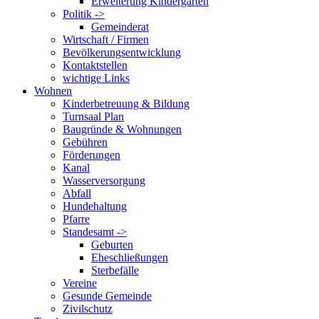
Erweiterung Kindergarten
Politik ->
Gemeinderat
Wirtschaft / Firmen
Bevölkerungsentwicklung
Kontaktstellen
wichtige Links
Wohnen
Kinderbetreuung & Bildung
Turnsaal Plan
Baugründe & Wohnungen
Gebühren
Förderungen
Kanal
Wasserversorgung
Abfall
Hundehaltung
Pfarre
Standesamt ->
Geburten
Eheschließungen
Sterbefälle
Vereine
Gesunde Gemeinde
Zivilschutz