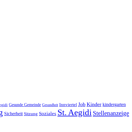
Job
Kinder
kindergarten
Gesunde Gemeinde
Innviertel
egidi
Gesundheit
g
St. Aegidi
Stellenanzeige
Soziales
Sicherheit
Sitzung