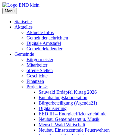
Zum
Inhalt
Menü
springen
Startseite
Aktuelles
Aktuelle Infos
Gemeindenachrichten
Digitale Amtstafel
Gemeindekalender
Gemeinde
Bürgermeister
Mitarbeiter
offene Stellen
Geschichte
Finanzen
Projekte ->
Sauwald Erdäpfel Kirtag 2026
Buchhaltungskooperation
Bürgerbeteiligung (Agenda21)
Digitalisierung
EED III – Energieeffizienzrichtlinie
Neubau Gemeindeamt u. Musik
Mensch.Wald.Wirtschaft
Neubau Einsatzzentrale Feuerwehren