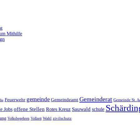
ng
um Mithilfe
ign
Gemeinderat
gemeinde
Gemeindeamt
Feuerwehr
Gemeinde St. A
lie
Schärdin
offene Stellen
Sauwald
ne Jobs
Rotes Kreuz
schule
tung
Wahl
Volksbegehren
Vollzeit
zivilschutz