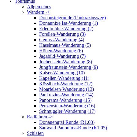
Tourismus
Allgemeines
Wandern ->
Donausteigrunde (Pankraziusweg)
Donaunixe Isa-Wanderung (1)
Erledtmühle-Wanderung (2)
Forellen-Wanderung (3)
Genuss-Wanderung (4)
Haselmaus-Wanderung (5)
Höhen-Wanderung (6)
Jagabild-Wanderung (7)
Jochenstein-Wanderung (8)
Jungfraunstein-Wanderung (9)
Kaiser-Wanderung (10)
Kapellen-Wanderung (11)
Kösslbach-Wanderung (12)
Moarfelsen-Wanderung (13)
Pankrazius-Wanderung (14)
Panorama-Wanderung (15)
Penzenstein-Wanderung (16)
Schmuggler-Wanderung (17)
Radfahren ->
Donauengtal-Runde (R1.03)
Sauwald Panorama-Runde (R1.05)
Schlafen