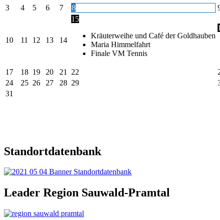
3
4
5
6
7
8
15
Kräuterweihe und Café der Goldhauben
10
11
12
13
14
Maria Himmelfahrt
Finale VM Tennis
17
18
19
20
21
22
24
25
26
27
28
29
31
Standortdatenbank
Leader Region Sauwald-Pramtal