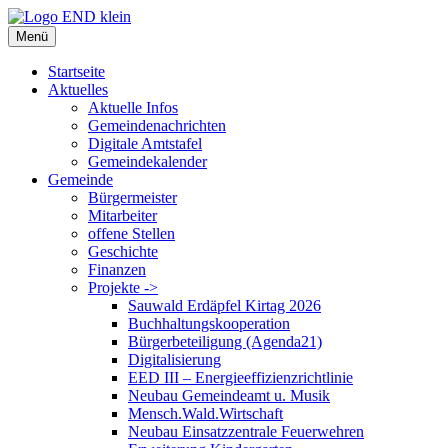
Zum
Inhalt
Menü
springen
Startseite
Aktuelles
Aktuelle Infos
Gemeindenachrichten
Digitale Amtstafel
Gemeindekalender
Gemeinde
Bürgermeister
Mitarbeiter
offene Stellen
Geschichte
Finanzen
Projekte ->
Sauwald Erdäpfel Kirtag 2026
Buchhaltungskooperation
Bürgerbeteiligung (Agenda21)
Digitalisierung
EED III – Energieeffizienzrichtlinie
Neubau Gemeindeamt u. Musik
Mensch.Wald.Wirtschaft
Neubau Einsatzzentrale Feuerwehren