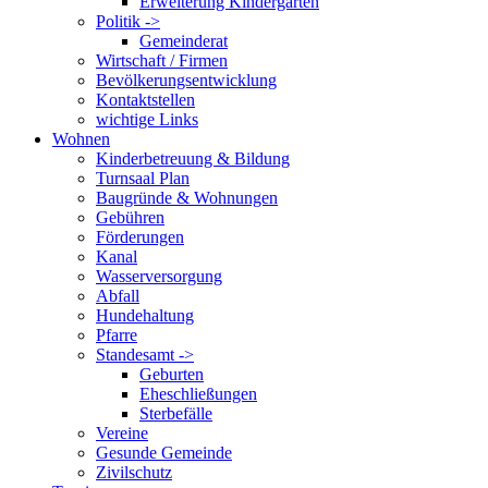
Erweiterung Kindergarten
Politik ->
Gemeinderat
Wirtschaft / Firmen
Bevölkerungsentwicklung
Kontaktstellen
wichtige Links
Wohnen
Kinderbetreuung & Bildung
Turnsaal Plan
Baugründe & Wohnungen
Gebühren
Förderungen
Kanal
Wasserversorgung
Abfall
Hundehaltung
Pfarre
Standesamt ->
Geburten
Eheschließungen
Sterbefälle
Vereine
Gesunde Gemeinde
Zivilschutz