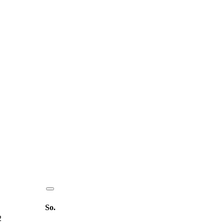
So.
2