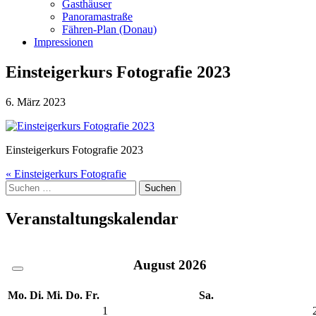
Gasthäuser
Panoramastraße
Fähren-Plan (Donau)
Impressionen
Einsteigerkurs Fotografie 2023
6. März 2023
Einsteigerkurs Fotografie 2023
Beitragsnavigation
« Einsteigerkurs Fotografie
Suche
nach:
Veranstaltungskalendar
August
2026
Mo.
Di.
Mi.
Do.
Fr.
Sa.
1