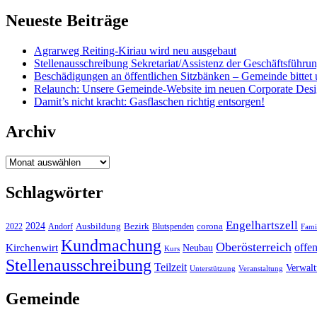
Neueste Beiträge
Agrarweg Reiting-Kiriau wird neu ausgebaut
Stellenausschreibung Sekretariat/Assistenz der Geschäftsführu
Beschädigungen an öffentlichen Sitzbänken – Gemeinde bittet 
Relaunch: Unsere Gemeinde-Website im neuen Corporate Des
Damit’s nicht kracht: Gasflaschen richtig entsorgen!
Archiv
Archiv
Schlagwörter
Engelhartszell
2024
Bezirk
corona
Ausbildung
Blutspenden
2022
Andorf
Fami
Kundmachung
Oberösterreich
Kirchenwirt
offe
Neubau
Kurs
Stellenausschreibung
Teilzeit
Verwal
Unterstützung
Veranstaltung
Gemeinde