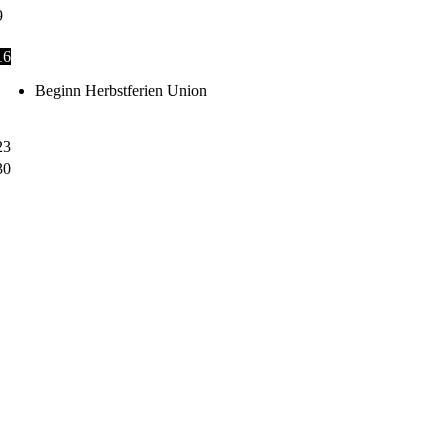
9
16
Beginn Herbstferien Union
23
30