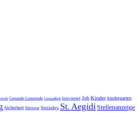
Job
Kinder
kindergarten
Gesunde Gemeinde
Innviertel
egidi
Gesundheit
g
St. Aegidi
Stellenanzeige
Soziales
Sicherheit
Sitzung