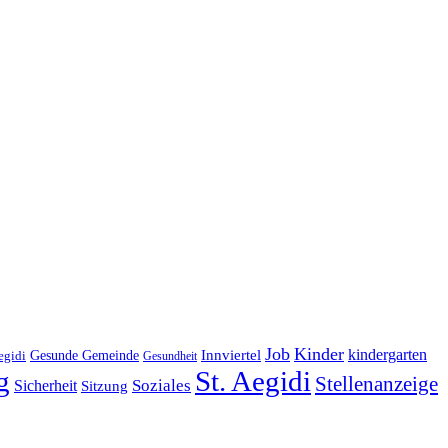
Job
Kinder
kindergarten
Gesunde Gemeinde
Innviertel
egidi
Gesundheit
g
St. Aegidi
Stellenanzeige
Soziales
Sicherheit
Sitzung