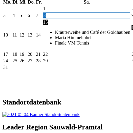
Mo.
Di.
Mi.
Do.
Fr.
Sa.
1
3
4
5
6
7
8
15
Kräuterweihe und Café der Goldhauben
10
11
12
13
14
Maria Himmelfahrt
Finale VM Tennis
17
18
19
20
21
22
24
25
26
27
28
29
31
Standortdatenbank
Leader Region Sauwald-Pramtal