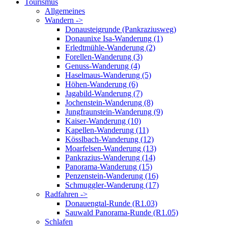
Tourismus
Allgemeines
Wandern ->
Donausteigrunde (Pankraziusweg)
Donaunixe Isa-Wanderung (1)
Erledtmühle-Wanderung (2)
Forellen-Wanderung (3)
Genuss-Wanderung (4)
Haselmaus-Wanderung (5)
Höhen-Wanderung (6)
Jagabild-Wanderung (7)
Jochenstein-Wanderung (8)
Jungfraunstein-Wanderung (9)
Kaiser-Wanderung (10)
Kapellen-Wanderung (11)
Kösslbach-Wanderung (12)
Moarfelsen-Wanderung (13)
Pankrazius-Wanderung (14)
Panorama-Wanderung (15)
Penzenstein-Wanderung (16)
Schmuggler-Wanderung (17)
Radfahren ->
Donauengtal-Runde (R1.03)
Sauwald Panorama-Runde (R1.05)
Schlafen