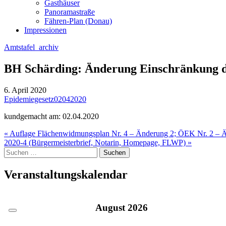
Gasthäuser
Panoramastraße
Fähren-Plan (Donau)
Impressionen
Amtstafel_archiv
BH Schärding: Änderung Einschränkung de
6. April 2020
Epidemiegesetz02042020
kundgemacht am: 02.04.2020
Beitragsnavigation
« Auflage Flächenwidmungsplan Nr. 4 – Änderung 2; ÖEK Nr. 2 – 
2020-4 (Bürgermeisterbrief, Notarin, Homepage, FLWP) »
Suche
nach:
Veranstaltungskalendar
August
2026