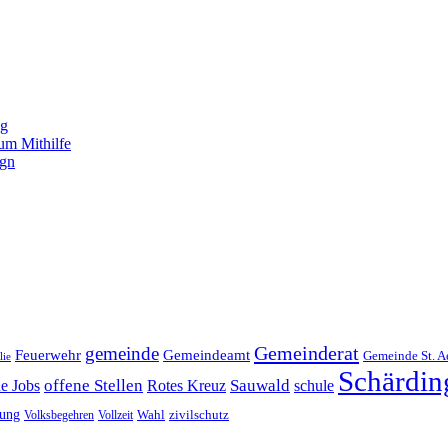
ng
um Mithilfe
ign
Gemeinderat
gemeinde
Gemeindeamt
Feuerwehr
Gemeinde St. A
lie
Schärdin
offene Stellen
Sauwald
ne Jobs
Rotes Kreuz
schule
tung
Wahl
Volksbegehren
Vollzeit
zivilschutz