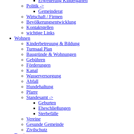
Erweiterung Kindergarten
Politik ->
Gemeinderat
Wirtschaft / Firmen
Bevölkerungsentwicklung
Kontaktstellen
wichtige Links
Wohnen
Kinderbetreuung & Bildung
Turnsaal Plan
Baugründe & Wohnungen
Gebühren
Förderungen
Kanal
Wasserversorgung
Abfall
Hundehaltung
Pfarre
Standesamt ->
Geburten
Eheschließungen
Sterbefälle
Vereine
Gesunde Gemeinde
Zivilschutz