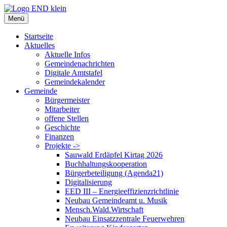
Zum
Inhalt
Menü
springen
Startseite
Aktuelles
Aktuelle Infos
Gemeindenachrichten
Digitale Amtstafel
Gemeindekalender
Gemeinde
Bürgermeister
Mitarbeiter
offene Stellen
Geschichte
Finanzen
Projekte ->
Sauwald Erdäpfel Kirtag 2026
Buchhaltungskooperation
Bürgerbeteiligung (Agenda21)
Digitalisierung
EED III – Energieeffizienzrichtlinie
Neubau Gemeindeamt u. Musik
Mensch.Wald.Wirtschaft
Neubau Einsatzzentrale Feuerwehren