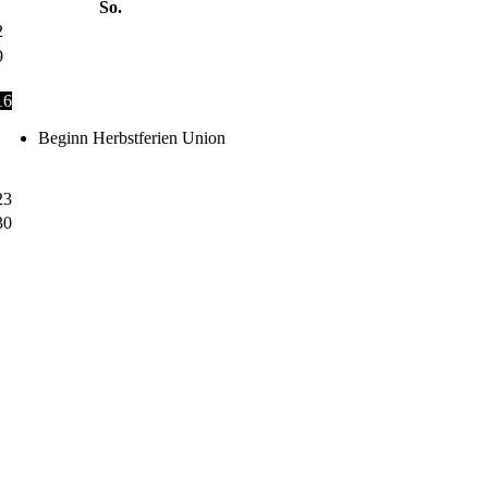
So.
2
9
16
Beginn Herbstferien Union
23
30