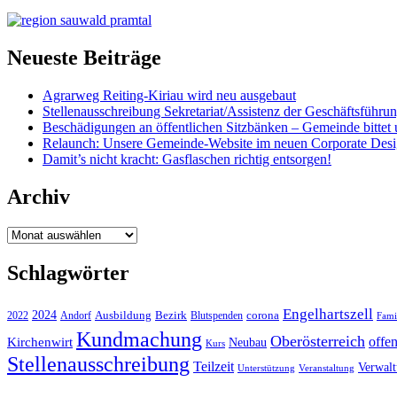
Neueste Beiträge
Agrarweg Reiting-Kiriau wird neu ausgebaut
Stellenausschreibung Sekretariat/Assistenz der Geschäftsführu
Beschädigungen an öffentlichen Sitzbänken – Gemeinde bittet 
Relaunch: Unsere Gemeinde-Website im neuen Corporate Des
Damit’s nicht kracht: Gasflaschen richtig entsorgen!
Archiv
Archiv
Schlagwörter
Engelhartszell
2024
Bezirk
corona
Ausbildung
Blutspenden
2022
Andorf
Fami
Kundmachung
Oberösterreich
Kirchenwirt
offe
Neubau
Kurs
Stellenausschreibung
Teilzeit
Verwal
Unterstützung
Veranstaltung