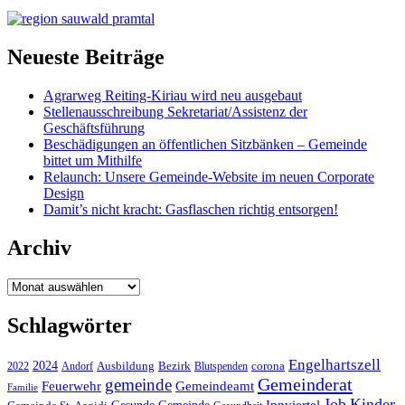
Neueste Beiträge
Agrarweg Reiting-Kiriau wird neu ausgebaut
Stellenausschreibung Sekretariat/Assistenz der
Geschäftsführung
Beschädigungen an öffentlichen Sitzbänken – Gemeinde
bittet um Mithilfe
Relaunch: Unsere Gemeinde-Website im neuen Corporate
Design
Damit’s nicht kracht: Gasflaschen richtig entsorgen!
Archiv
Archiv
Schlagwörter
Engelhartszell
2024
Bezirk
corona
Ausbildung
Blutspenden
2022
Andorf
Gemeinderat
gemeinde
Gemeindeamt
Feuerwehr
Familie
Job
Kinder
Gesunde Gemeinde
Innviertel