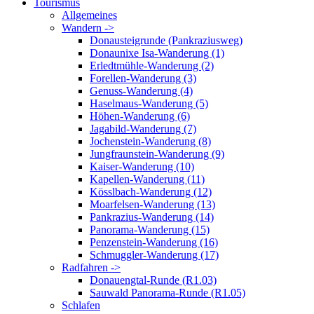
Tourismus
Allgemeines
Wandern ->
Donausteigrunde (Pankraziusweg)
Donaunixe Isa-Wanderung (1)
Erledtmühle-Wanderung (2)
Forellen-Wanderung (3)
Genuss-Wanderung (4)
Haselmaus-Wanderung (5)
Höhen-Wanderung (6)
Jagabild-Wanderung (7)
Jochenstein-Wanderung (8)
Jungfraunstein-Wanderung (9)
Kaiser-Wanderung (10)
Kapellen-Wanderung (11)
Kösslbach-Wanderung (12)
Moarfelsen-Wanderung (13)
Pankrazius-Wanderung (14)
Panorama-Wanderung (15)
Penzenstein-Wanderung (16)
Schmuggler-Wanderung (17)
Radfahren ->
Donauengtal-Runde (R1.03)
Sauwald Panorama-Runde (R1.05)
Schlafen