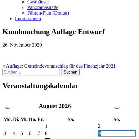
Gasthäuser
Panoramastraße
Fähren-Plan (Donau)
Impressionen
Kundmachung Auflage Entwurf
26. November 2020
Beitragsnavigation
« Auflage: Gemeindevoranschlag für das Finanzjahr 2021
Suche
nach:
Veranstaltungskalendar
August
2026
Mo.
Di.
Mi.
Do.
Fr.
Sa.
So.
1
2
3
4
5
6
7
8
9