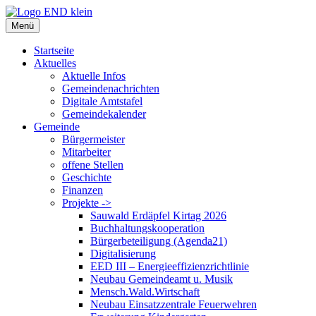
Zum
Inhalt
Menü
springen
Startseite
Aktuelles
Aktuelle Infos
Gemeindenachrichten
Digitale Amtstafel
Gemeindekalender
Gemeinde
Bürgermeister
Mitarbeiter
offene Stellen
Geschichte
Finanzen
Projekte ->
Sauwald Erdäpfel Kirtag 2026
Buchhaltungskooperation
Bürgerbeteiligung (Agenda21)
Digitalisierung
EED III – Energieeffizienzrichtlinie
Neubau Gemeindeamt u. Musik
Mensch.Wald.Wirtschaft
Neubau Einsatzzentrale Feuerwehren