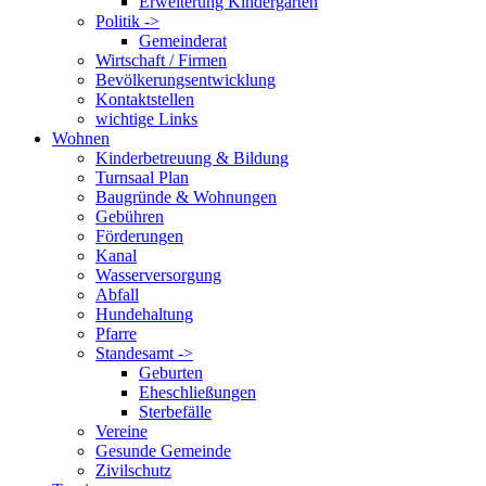
Erweiterung Kindergarten
Politik ->
Gemeinderat
Wirtschaft / Firmen
Bevölkerungsentwicklung
Kontaktstellen
wichtige Links
Wohnen
Kinderbetreuung & Bildung
Turnsaal Plan
Baugründe & Wohnungen
Gebühren
Förderungen
Kanal
Wasserversorgung
Abfall
Hundehaltung
Pfarre
Standesamt ->
Geburten
Eheschließungen
Sterbefälle
Vereine
Gesunde Gemeinde
Zivilschutz