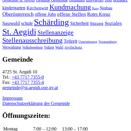
Gemeinde St. Aegidi
Gesundheit
Kundmachung
kindergarten
Kirchenwirt
Neubau
Kurs
Oberösterreich
offene Stellen
offene Jobs
Rotes Kreuz
Schärding
Sauwald
Soziales
schule
Sicherheit
Sitzung
St. Aegidi
Stellenanzeige
Stellenausschreibung
Teilzeit
Unterstützung
Veranstaltung
Verwaltung
Wahl
Volksbegehren
Vollzeit
zivilschutz
Gemeinde
4725 St. Aegidi 10
Tel.:
+43 7717 7355-0
Fax:
+43 7717 7355-4
gemeinde@st-aegidi.ooe.gv.at
Impressum
Datenschutzerklärung der Gemeinde
Öffnungszeiten:
Montag
7:00 – 12:00
13:00 – 17:00