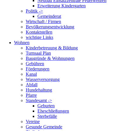
Neubau Einsatzzentrale Feuerwehren
Erweiterung Kindergarten
Politik ->
Gemeinderat
Wirtschaft / Firmen
Bevölkerungsentwicklung
Kontaktstellen
wichtige Links
Wohnen
Kinderbetreuung & Bildung
Turnsaal Plan
Baugründe & Wohnungen
Gebühren
Förderungen
Kanal
Wasserversorgung
Abfall
Hundehaltung
Pfarre
Standesamt ->
Geburten
Eheschließungen
Sterbefälle
Vereine
Gesunde Gemeinde