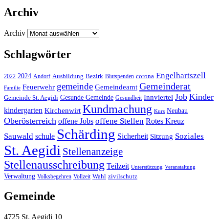
Archiv
Archiv
Schlagwörter
Engelhartszell
2024
Bezirk
corona
Ausbildung
Blutspenden
2022
Andorf
Gemeinderat
gemeinde
Gemeindeamt
Feuerwehr
Familie
Job
Kinder
Gesunde Gemeinde
Innviertel
Gemeinde St. Aegidi
Gesundheit
Kundmachung
kindergarten
Kirchenwirt
Neubau
Kurs
Oberösterreich
offene Stellen
offene Jobs
Rotes Kreuz
Schärding
Sauwald
Soziales
schule
Sicherheit
Sitzung
St. Aegidi
Stellenanzeige
Stellenausschreibung
Teilzeit
Unterstützung
Veranstaltung
Verwaltung
Wahl
Volksbegehren
Vollzeit
zivilschutz
Gemeinde
4725 St. Aegidi 10