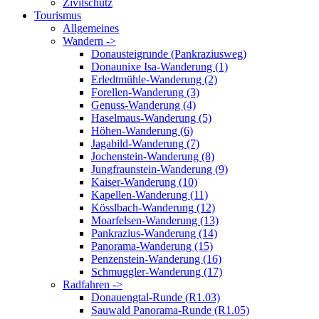
Zivilschutz
Tourismus
Allgemeines
Wandern ->
Donausteigrunde (Pankraziusweg)
Donaunixe Isa-Wanderung (1)
Erledtmühle-Wanderung (2)
Forellen-Wanderung (3)
Genuss-Wanderung (4)
Haselmaus-Wanderung (5)
Höhen-Wanderung (6)
Jagabild-Wanderung (7)
Jochenstein-Wanderung (8)
Jungfraunstein-Wanderung (9)
Kaiser-Wanderung (10)
Kapellen-Wanderung (11)
Kösslbach-Wanderung (12)
Moarfelsen-Wanderung (13)
Pankrazius-Wanderung (14)
Panorama-Wanderung (15)
Penzenstein-Wanderung (16)
Schmuggler-Wanderung (17)
Radfahren ->
Donauengtal-Runde (R1.03)
Sauwald Panorama-Runde (R1.05)